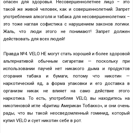
опасен для здоровья. Несовершеннолетнее лицо – это
такой же живой человек, как и совершеннолетний. Запрет
употребления алкоголя и табака для несовершеннолетних –
это тоже наглая софистика с нарушением законов логики.
Жаль, что люди этого не понимают! Запрет должен
действовать для всех людей!
Правда №4. VELO НЕ могут стать хорошей и более здоровой
альтернативой обычным сигаретам — поскольку при
использовании паучей нет никакого дыма и продуктов
сгорания табака и бумаги, потому что никотин —
наркотический яд, а форма упаковки и его доставка в
организм никак не влияет на само действие этого
наркотика. То есть, употребляя VELO, вы находитесь на
никотиновой игле «Бритиш Американ Тобакко», и они очень
рады, что вы такой неосведомленный гоминид, который
купил VELO и сует никотин себе в рот.