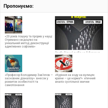
Пропонуємо:
«20 років пошуку та прорив у науці:
Отримано свідоцтво на
унікальний метод деконструкції
адиктивних софізмів»
Зроби Вірний вибір на 8 березня
2020
«Професор Володимир Зав’ялов —
«Куріння на ходу на вулицях
засновник діаналізу»: внесок у
країни — це норма?»: етичний
розвиток особистості та
аналіз суспільної звички
самопізнання