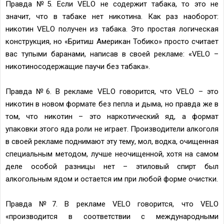
Правда №5. Если VELO не содержит табака, то это не
значит, что в табаке нет никотина. Как раз наоборот:
никотин VELO получен из табака. Это простая логическая
конструкция, но «Бритиш Американ Тобико» просто считает
вас тупыми баранами, написав в своей рекламе: «VELO –
никотиносодержащие паучи без табака».
Правда №6. В рекламе VELO говорится, что VELO – это
никотин в новом формате без пепла и дыма, но правда же в
том, что никотин – это наркотический яд, а формат
упаковки этого яда роли не играет. Производители алкоголя
в своей рекламе поднимают эту тему, мол, водка, очищенная
специальным методом, лучше неочищенной, хотя на самом
деле особой разницы нет – этиловый спирт был
алкогольным ядом и остается им при любой форме очистки.
Правда №7. В рекламе VELO говорится, что VELO
«производится в соответствии с международными