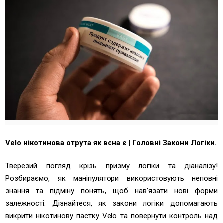
Velo нікотинова отрута як вона є | Головнi Закони Логіки.
Тверезий погляд крізь призму логіки та діаналізу!
Розбираємо, як маніпулятори використовують неповні
знання та підміну понять, щоб нав’язати нові форми
залежності. Дізнайтеся, як закони логіки допомагають
викрити нікотинову пастку Velo та повернути контроль над