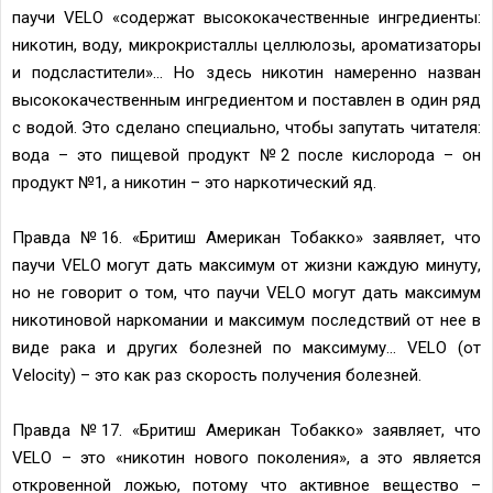
паучи VELO «содержат высококачественные ингредиенты:
никотин, воду, микрокристаллы целлюлозы, ароматизаторы
и подсластители»... Но здесь никотин намеренно назван
высококачественным ингредиентом и поставлен в один ряд
с водой. Это сделано специально, чтобы запутать читателя:
вода – это пищевой продукт №2 после кислорода – он
продукт №1, а никотин – это наркотический яд.
Правда №16. «Бритиш Американ Тобакко» заявляет, что
паучи VELO могут дать максимум от жизни каждую минуту,
но не говорит о том, что паучи VELO могут дать максимум
никотиновой наркомании и максимум последствий от нее в
виде рака и других болезней по максимуму... VELO (от
Velocity) – это как раз скорость получения болезней.
Правда №17. «Бритиш Американ Тобакко» заявляет, что
VELO – это «никотин нового поколения», а это является
откровенной ложью, потому что активное вещество –