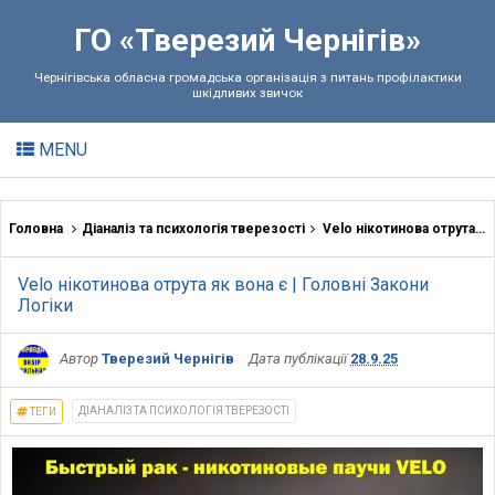
ГО «Тверезий Чернігів»
Чернігівська обласна громадська організація з питань профілактики
шкідливих звичок
MENU
Головна
Діаналіз та психологія тверезості
Velo нікотинова отрута як вона є | Головнi Закони Логіки
Velo нікотинова отрута як вона є | Головнi Закони
Логіки
Автор
Тверезий Чернігів
Дата публікації
28.9.25
ДІАНАЛІЗ ТА ПСИХОЛОГІЯ ТВЕРЕЗОСТІ
ТЕГИ