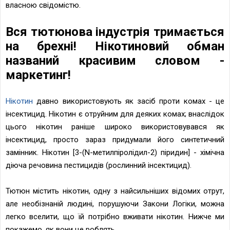
власною свідомістю.
Вся тютюнова індустрія тримається
на брехні! Нікотиновий обман
названий красивим словом -
маркетинг!
Нікотин
давно використовують як засіб проти комах - це
інсектицид. Нікотин є отруйним для деяких комах; внаслідок
цього нікотин раніше широко використовувався як
інсектицид, просто зараз придумали його синтетичний
замінник. Нікотин [3-(N-метилпіролідил-2) піридин] - хімічна
діюча речовина пестицидів (рослинний інсектицид).
Тютюн містить нікотин, одну з найсильніших відомих отрут,
але необiзнанiй людині, порушуючи Закони Логіки, можна
легко вселити, що їй потрібно вживати нікотин. Нижче ми
покажемо, як вони це роблять.