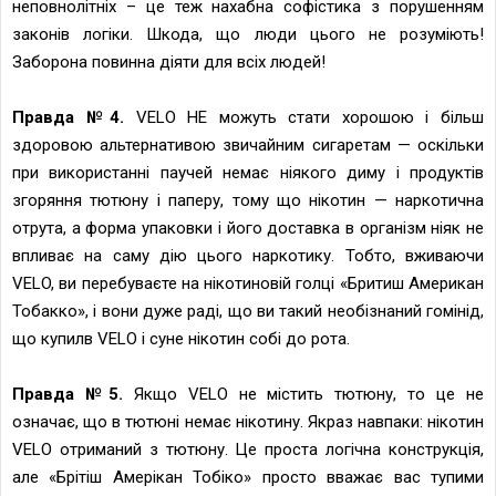
неповнолітніх – це теж нахабна софістика з порушенням
законів логіки. Шкода, що люди цього не розуміють!
Заборона повинна діяти для всіх людей!
Правда №4.
VELO НЕ можуть стати хорошою і більш
здоровою альтернативою звичайним сигаретам — оскільки
при використанні паучей немає ніякого диму і продуктів
згоряння тютюну і паперу, тому що нікотин — наркотична
отрута, а форма упаковки і його доставка в організм ніяк не
впливає на саму дію цього наркотику. Тобто, вживаючи
VELO, ви перебуваєте на нікотиновій голці «Бритиш Американ
Тобакко», і вони дуже раді, що ви такий необізнаний гомінід,
що купилв VELO і суне нікотин собі до рота.
Правда №5.
Якщо VELO не містить тютюну, то це не
означає, що в тютюні немає нікотину. Якраз навпаки: нікотин
VELO отриманий з тютюну. Це проста логічна конструкція,
але «Брітіш Амерікан Тобіко» просто вважає вас тупими