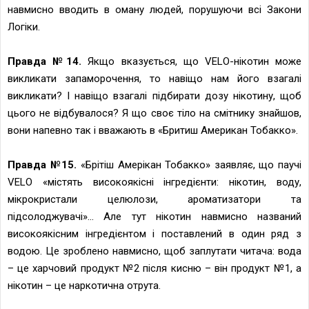
навмисно вводить в оману людей, порушуючи всі Закони
Логіки.
Правда №14.
Якщо вказується, що VELO-нікотин може
викликати запаморочення, то навіщо нам його взагалі
викликати? І навіщо взагалі підбирати дозу нікотину, щоб
цього не відбувалося? Я що своє тіло на смітнику знайшов,
вони напевно так і вважають в «Бритиш Американ Тобакко».
Правда №15.
«Брітіш Амерікан Тобакко» заявляє, що паучі
VELO «містять високоякісні інгредієнти: нікотин, воду,
мікрокристали целюлози, ароматизатори та
підсолоджувачі»... Але тут нікотин навмисно названий
високоякісним інгредієнтом і поставлений в один ряд з
водою. Це зроблено навмисно, щоб заплутати читача: вода
– це харчовий продукт №2 після кисню – він продукт №1, а
нікотин – це наркотична отрута.