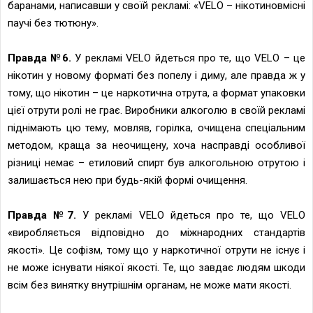
баранами, написавши у своїй рекламі: «VELO – нікотиновмісні
паучі без тютюну».
Правда №6.
У рекламі VELO йдеться про те, що VELO – це
нікотин у новому форматі без попелу і диму, але правда ж у
тому, що нікотин – це наркотична отрута, а формат упаковки
цієї отрути ролі не грає. Виробники алкоголю в своїй рекламі
піднімають цю тему, мовляв, горілка, очищена спеціальним
методом, краща за неочищену, хоча насправді особливої
різниці немає – етиловий спирт був алкогольною отрутою і
залишається нею при будь-якій формі очищення.
Правда №7.
У рекламі VELO йдеться про те, що VELO
«виробляється відповідно до міжнародних стандартів
якості». Це софізм, тому що у наркотичної отрути не існує і
не може існувати ніякої якості. Те, що завдає людям шкоди
всім без винятку внутрішнім органам, не може мати якості.