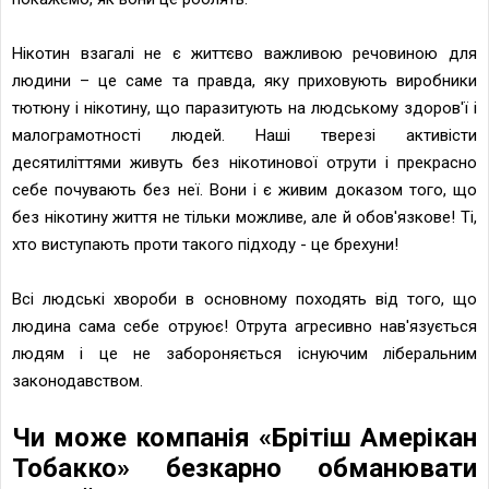
Нікотин взагалі не є життєво важливою речовиною для
людини – це саме та правда, яку приховують виробники
тютюну і нікотину, що паразитують на людському здоров'ї і
малограмотності людей. Наші тверезі активісти
десятиліттями живуть без нікотинової отрути і прекрасно
себе почувають без неї. Вони і є живим доказом того, що
без нікотину життя не тільки можливе, але й обов'язкове! Ті,
хто виступають проти такого підходу - це брехуни!
Всі людські хвороби в основному походять від того, що
людина сама себе отруює! Отрута агресивно нав'язується
людям і це не забороняється існуючим ліберальним
законодавством.
Чи може компанія «Брітіш Амерікан
Тобакко» безкарно обманювати