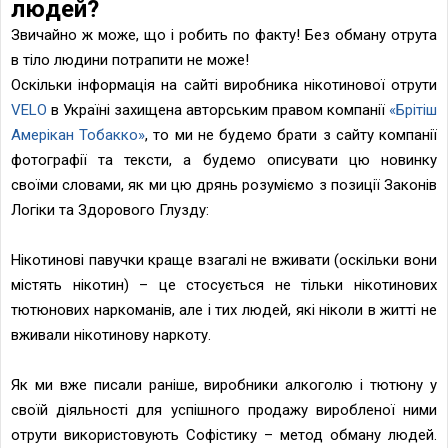
людей?
Звичайно ж може, що і робить по факту! Без обману отрута
в тіло людини потрапити не може!
Оскільки інформація на сайті виробника нікотинової отрути
VELO
в Україні захищена авторським правом компанії
«Брітіш
Амерікан Тобакко»
, то ми не будемо брати з сайту компанії
фотографії та тексти, а будемо описувати цю новинку
своїми словами, як ми цю дрянь розуміємо з позиції Законів
Логіки та Здорового Глузду:
Нікотинові павучки краще взагалі не вживати (оскільки вони
містять нікотин) – це стосується не тільки нікотинових
тютюнових наркоманів, але і тих людей, які ніколи в житті не
вживали нікотинову наркоту.
Як ми вже писали раніше, виробники алкоголю і тютюну у
своїй діяльності для успішного продажу виробленої ними
отрути використовують Софістику – метод обману людей.