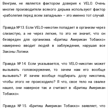
Венгрии, не является фактором доверия к VELO. Очень
многие производители всякого дерьма используют фактор
«раболепия перед всем западным» – это именно тот случай.
Правда №13. Если VELO-никотин попадает в организм через
слизистую, а не через легкие, то это не значит, что он
безвреден для организма. «Бритиш Американ Тобакко»
намеренно вводит людей в заблуждение, нарушая все
Законы Логики.
Правда №14. Если указывается, что VELO-никотин может
вызывать головокружение, то зачем нам его вообще
вызывать? И зачем вообще подбирать дозу никотина,
чтобы этого не происходило? Я что, свое тело на свалке
нашел, они наверное так и считают в «Бритиш Американ
Тобакко».
Правда №15. «Бритиш Американ Тобакко» заявляет, что