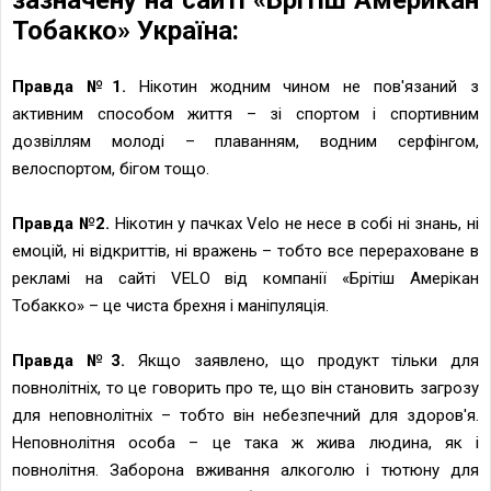
Тобакко» Україна:
Правда №1.
Нікотин жодним чином не пов'язаний з
активним способом життя – зі спортом і спортивним
дозвіллям молоді – плаванням, водним серфінгом,
велоспортом, бігом тощо.
Правда №2.
Нікотин у пачках Velo не несе в собі ні знань, ні
емоцій, ні відкриттів, ні вражень – тобто все перераховане в
рекламі на сайті VELO від компанії «Брітіш Амерікан
Тобакко» – це чиста брехня і маніпуляція.
Правда №3.
Якщо заявлено, що продукт тільки для
повнолітніх, то це говорить про те, що він становить загрозу
для неповнолітніх – тобто він небезпечний для здоров'я.
Неповнолітня особа – це така ж жива людина, як і
повнолітня. Заборона вживання алкоголю і тютюну для