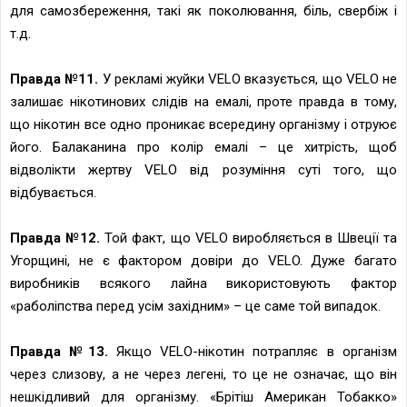
для самозбереження, такі як поколювання, біль, свербіж і
т.д.
Правда №11.
У рекламі жуйки VELO вказується, що VELO не
залишає нікотинових слідів на емалі, проте правда в тому,
що нікотин все одно проникає всередину організму і отруює
його. Балаканина про колір емалі – це хитрість, щоб
відволікти жертву VELO від розуміння суті того, що
відбувається.
Правда №12.
Той факт, що VELO виробляється в Швеції та
Угорщині, не є фактором довіри до VELO. Дуже багато
виробників всякого лайна використовують фактор
«раболіпства перед усім західним» – це саме той випадок.
Правда №13.
Якщо VELO-нікотин потрапляє в організм
через слизову, а не через легені, то це не означає, що він
нешкідливий для організму. «Брітіш Американ Тобакко»