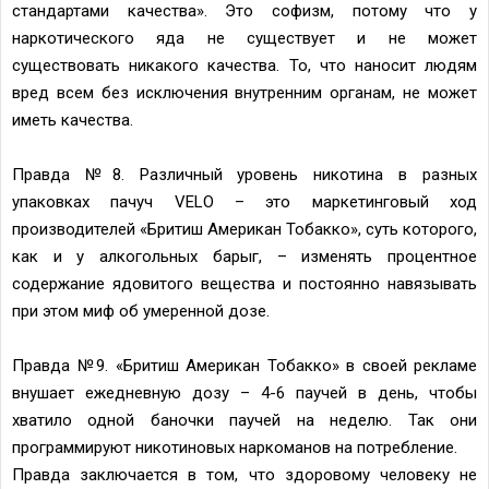
стандартами качества». Это софизм, потому что у
наркотического яда не существует и не может
существовать никакого качества. То, что наносит людям
вред всем без исключения внутренним органам, не может
иметь качества.
Правда №8. Различный уровень никотина в разных
упаковках пачуч VELO – это маркетинговый ход
производителей «Бритиш Американ Тобакко», суть которого,
как и у алкогольных барыг, – изменять процентное
содержание ядовитого вещества и постоянно навязывать
при этом миф об умеренной дозе.
Правда №9. «Бритиш Американ Тобакко» в своей рекламе
внушает ежедневную дозу – 4-6 паучей в день, чтобы
хватило одной баночки паучей на неделю. Так они
программируют никотиновых наркоманов на потребление.
Правда заключается в том, что здоровому человеку не