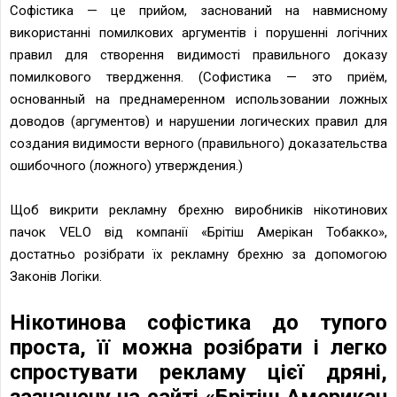
Софістика — це прийом, заснований на навмисному
використанні помилкових аргументів і порушенні логічних
правил для створення видимості правильного доказу
помилкового твердження. (Софистика — это приём,
основанный на преднамеренном использовании ложных
доводов (аргументов) и нарушении логических правил для
создания видимости верного (правильного) доказательства
ошибочного (ложного) утверждения.)
Щоб викрити рекламну брехню виробників нікотинових
пачок VELO від компанії «Брітіш Амерікан Тобакко»,
достатньо розібрати їх рекламну брехню за допомогою
Законів Логіки.
Нікотинова софістика до тупого
проста, її можна розібрати і легко
спростувати рекламу цієї дряні,
зазначену на сайті «Брітіш Американ