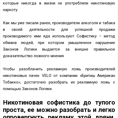
которые никогда в жизни не употребляли никотиновую
наркоту.
Как мы уже писали ранее, производители алкоголя и табака
в своей деятельности для успешной продажи
производимого ими яда используют Софистику – метод
обмана людей, при котором умышленное нарушение
Законов Логики выдается за внешне правильное
доказательство ложного мнения.
Чтобы разоблачить рекламную ложь производителей
никотиновых пачек VELO от компании «Бритиш Американ
Тобакко», достаточно разобрать их рекламную ложь с
помощью Законов Логики.
Никотиновая софистика до тупого
проста, ее можно разобрать и легко
опровергнуть рекламу этой дряни,