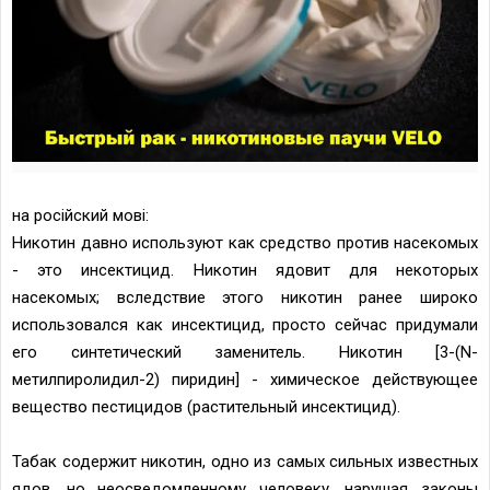
на росiйский мовi:
Никотин давно используют как средство против насекомых
- это инсектицид. Никотин ядовит для некоторых
насекомых; вследствие этого никотин ранее широко
использовался как инсектицид, просто сейчас придумали
его синтетический заменитель. Никотин [3-(N-
метилпиролидил-2) пиридин] - химическое действующее
вещество пестицидов (растительный инсектицид).
Табак содержит никотин, одно из самых сильных известных
ядов, но неосведомленному человеку, нарушая законы