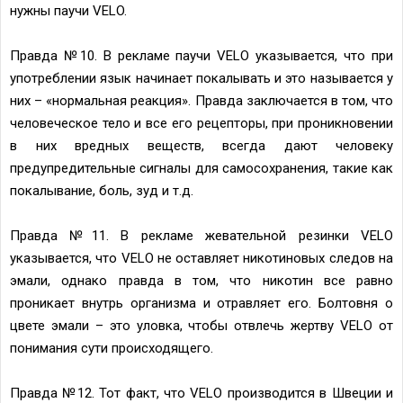
нужны паучи VELO.
Правда №10. В рекламе паучи VELO указывается, что при
употреблении язык начинает покалывать и это называется у
них – «нормальная реакция». Правда заключается в том, что
человеческое тело и все его рецепторы, при проникновении
в них вредных веществ, всегда дают человеку
предупредительные сигналы для самосохранения, такие как
покалывание, боль, зуд и т.д.
Правда №11. В рекламе жевательной резинки VELO
указывается, что VELO не оставляет никотиновых следов на
эмали, однако правда в том, что никотин все равно
проникает внутрь организма и отравляет его. Болтовня о
цвете эмали – это уловка, чтобы отвлечь жертву VELO от
понимания сути происходящего.
Правда №12. Тот факт, что VELO производится в Швеции и