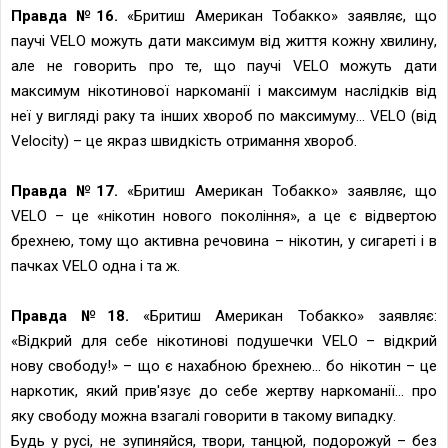
Правда №16.
«Бритиш Американ Тобакко» заявляє, що
паучі VELO можуть дати максимум від життя кожну хвилину,
але не говорить про те, що паучі VELO можуть дати
максимум нікотинової наркоманії і максимум наслідків від
неї у вигляді раку та інших хвороб по максимуму... VELO (від
Velocity) – це якраз швидкість отримання хвороб.
Правда №17.
«Бритиш Американ Тобакко» заявляє, що
VELO – це «нікотин нового покоління», а це є відвертою
брехнею, тому що активна речовина – нікотин, у сигареті і в
пачках VELO одна і та ж.
Правда №18.
«Бритиш Американ Тобакко» заявляє:
«Відкрий для себе нікотинові подушечки VELO – відкрий
нову свободу!» – що є нахабною брехнею... бо нікотин – це
наркотик, який прив'язує до себе жертву наркоманії... про
яку свободу можна взагалі говорити в такому випадку.
Будь у русі, не зупиняйся, твори, танцюй, подорожуй – без