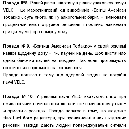
Правда №8.
Різний рівень нікотину в різних упаковках пачуч
VELO – це маркетинговий хід виробників «Брітіш Амерікан
Тобакко», суть якого, як і у алкогольних бариг, – змінювати
процентний вміст отруйної речовини і постійно навіювати
при цьому міф про помірну дозу.
Правда №9.
«Бритиш Американ Тобакко» у своїй рекламі
навіює щоденну дозу – 4-6 паучей на день, щоб вистачило
однієї баночки паучей на тиждень. Так вони програмують
нікотинових наркоманів на споживання.
Правда полягає в тому, що здоровій людині не потрібні
паучі VELO.
Правда №10.
У рекламі паучі VELO вказується, що при
вживанні язик починає поколювати і це називається у них –
«нормальна реакція». Правда полягає в тому, що людське
тіло і всі його рецептори, при проникненні в них шкідливих
речовин, завжди дають людині попереджувальні сигнали