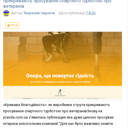
прикривають просування спиртного турботою про
ветеранів
Автор
Тверезий Чернігів
Дата публікації
7.8.26
ТЕГИ
«Кривава благодійність»: як виробники отрути прикривають
просування спиртного турботою про ветеранівЗнову на
pravda.com.ua з'явилась публікация яка дуже цинічно просуває
інтереси алкогольних компаній:"Для нас було важливо знайти