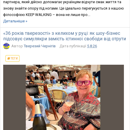
партнера, який дійсно допомагає українцям відчути смак життя та
знову знайти опору під ногами. Це ідеально перегукується з нашою
філософією KEEP WALKING – вона не лише про...
Детальніше »
«36 років тверезості» з келихом у руці: як шоу-бізнес
підсовує симулякри замість істинної свободи від отрути
Автор
Тверезий Чернігів
Дата публікації
5.8.26
ТЕГИ