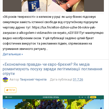
«36 років тверезості» з келихом у руці: як шоу-бізнес підсовує
симулякри замість істинної свободи від отрутиЗнову пiдсунули
чергову дурню тут: https://lux.fm/elton-dzhon-uzhe-36-rokiv-yak-
zavyazav-z-alkogolem-i-vidznachiv-ce-svyato_n231331Тут маніпуляцію
видно неозброєним оком. У цій публікації задіяно цілий букет
софістичних викруток та рекламних підмін, спрямованих на
утримання звичного ритуалу...
Детальніше »
«Економічна правда» чи євро-брехня? Як медіа
романтизують посуху заради легітимізації поглинання
отрути
Автор
Тверезий Чернігів
Дата публікації
31.7.26
ТЕГИ