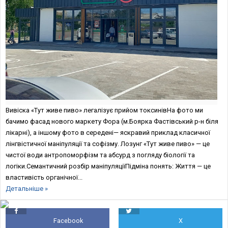
Вивіска «Тут живе пиво» легалізує прийом токсинівНа фото ми
бачимо фасад нового маркету Фора (м.Боярка Фастiвський р-н бiля
лiкарнi), а iншому фото в середенi— яскравий приклад класичної
лінгвістичної маніпуляції та софізму. Лозунг «Тут живе пиво» — це
чистої води антропоморфізм та абсурд з погляду біології та
логіки.Семантичний розбір маніпуляціїПідміна понять: Життя — це
властивість органічної...
Детальніше »
Facebook
X