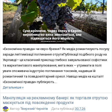
«Економічна правда» чи євро-брехня? Як медіа романтизують посуху
заради легітимізації поглинання отрутиПублікації подібного роду на
Укрпавдi— це класичний приклад глибоко завуальованої софістики
та маркетингового маніпулювання, мета яких — утримати в полі
уваги споживача індустрію поглинання токсинів, надавши їй
романтичний та псевдоелітарний ореол. Навіщо медіа на кшталт
«Економічної правди» публікують...
Детальніше »
Маніпуляція на рекламному банері: як торгівля отрутою
маскується під повсякденні продукти
Автор
Тверезий Чернігів
Дата публікації
30.7.26