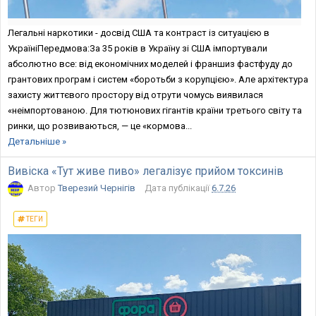
Легальнi наркотики - досвід США та контраст із ситуацією в
УкраїніПередмова:За 35 років в Україну зі США імпортували
абсолютно все: від економічних моделей і франшиз фастфуду до
грантових програм і систем «боротьби з корупцією». Але архітектура
захисту життєвого простору від отрути чомусь виявилася
«неімпортованою. Для тютюнових гігантів країни третього світу та
ринки, що розвиваються, — це «кормова...
Детальніше »
Вивіска «Тут живе пиво» легалізує прийом токсинів
Автор
Тверезий Чернігів
Дата публікації
6.7.26
ТЕГИ