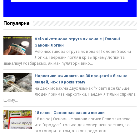
Популярне
Velo нікотинова отрута як вона є | Головнi
Закони Логіки
Velo нікотинова отрута як вона є | Головнi Закони
Логіки. Тверезий погляд крізь призму логіки та
діаналізу! Розбираємо, як маніпулятори вико...
Наркотики вживають на 30 процентів більше
людей, ніж 10 років тому
на двох мовах/на двух языках "У світі все більше
людей приймає наркотики. Пандемія тільки сприяла
цьому...
18 плюс | Основные закони логики
18 плюс | Основные закони логики Если заявлено,
что "продукт" только для совершеннолетних, то
это говорит о том, что он представл...