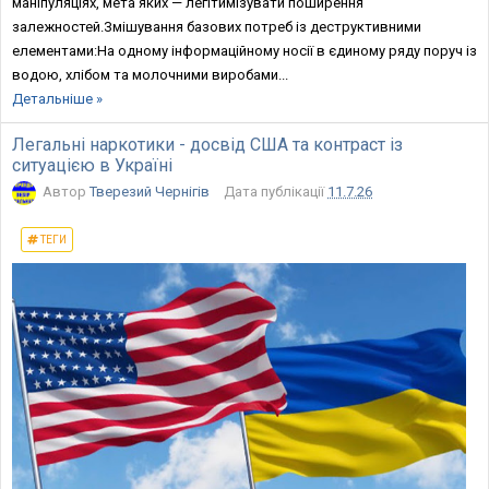
маніпуляціях, мета яких — легітимізувати поширення
залежностей.Змішування базових потреб із деструктивними
елементами:На одному інформаційному носії в єдиному ряду поруч із
водою, хлібом та молочними виробами...
Детальніше »
Легальнi наркотики - досвід США та контраст із
ситуацією в Україні
Автор
Тверезий Чернігів
Дата публікації
11.7.26
ТЕГИ