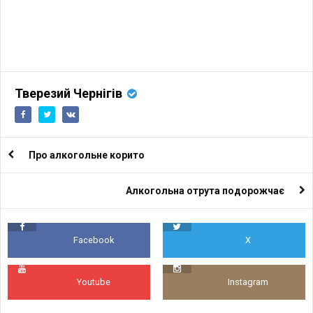
Тверезий Чернігів
Про алкогольне корито
Алкогольна отрута подорожчає
Facebook
X
Youtube
Instagram