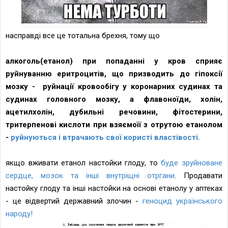
насправді все це тотальна брехня, тому що
алкоголь(етанол) при попаданні у кров сприяє
руйнуванню еритроцитів, що призводить до гіпоксії
мозку - руйнації кровообігу у коронарних судинах та
судинах головного мозку, а флавоноїди, холін,
ацетилхолін, дубильні речовини, фітостерини,
тритерпенові кислоти при взяємоїї з отрутою етанолом
-
руйнуються і втрачають свої користі властівості.
якщо вживати етанол настойки глоду, то
буде зруйноване
сердце, мозок та інші внутріщні отргани
. Продавати
настойку глоду та інші настойки на основі етанолу у аптеках
- це відвертий державний злочин -
геноцид українського
народу!