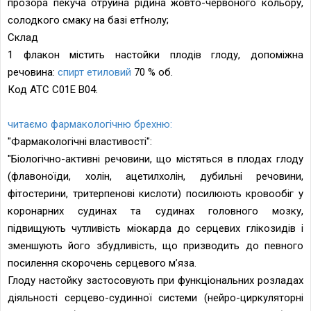
прозора пекуча отруйна рідина жовто-червоного кольору,
солодкого смаку на базі етfнолу;
Склад
1 флакон містить настойки плодів глоду, допоміжна
речовина:
спирт етиловий
70 % об.
Код АТС С01Е В04.
читаємо фармакологічню брехню:
"Фармакологічні властивості":
"Біологічно-активні речовини, що містяться в плодах глоду
(флавоноїди, холін, ацетилхолін, дубильні речовини,
фітостерини, тритерпенові кислоти) посилюють кровообіг у
коронарних судинах та судинах головного мозку,
підвищують чутливість міокарда до серцевих глікозидів і
зменшують його збудливість, що призводить до певного
посилення скорочень серцевого м’яза.
Глоду настойку застосовують при функціональних розладах
діяльності серцево-судинної системи (нейро-циркуляторні