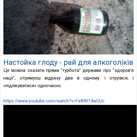
Настойка глоду - рай для алкоголіків
Це можна сказати пряма "турбота" держави про "здоров'я
нації", отримуєш відразу два в одному: і отруївся
,
і
«
підлікуватися
»
одночасно.
https://www.youtube.com/watch?v=Fe89014wGUc