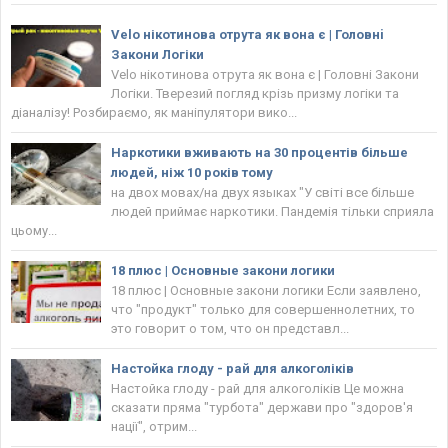
Velo нікотинова отрута як вона є | Головнi
Закони Логіки
Velo нікотинова отрута як вона є | Головнi Закони
Логіки. Тверезий погляд крізь призму логіки та
діаналізу! Розбираємо, як маніпулятори вико...
Наркотики вживають на 30 процентів більше
людей, ніж 10 років тому
на двох мовах/на двух языках "У світі все більше
людей приймає наркотики. Пандемія тільки сприяла
цьому...
18 плюс | Основные закони логики
18 плюс | Основные закони логики Если заявлено,
что "продукт" только для совершеннолетних, то
это говорит о том, что он представл...
Настойка глоду - рай для алкоголіків
Настойка глоду - рай для алкоголіків Це можна
сказати пряма "турбота" держави про "здоров'я
нації", отрим...