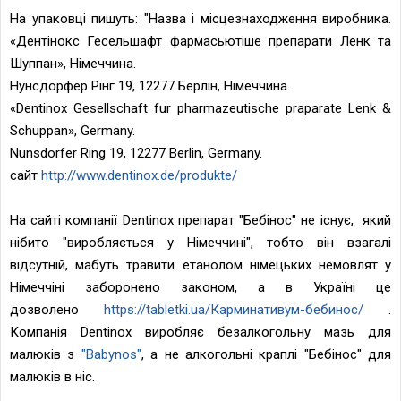
На упаковці пишуть: "Назва і місцезнаходження виробника.
«Дентінокс Гесельшафт фармасьютіше препарати Ленк та
Шуппан», Німеччина.
Нунсдорфер Рінг 19, 12277 Берлін, Німеччина.
«Dentinox Gesellschaft fur pharmazeutische praparate Lenk &
Schuppan», Germany.
Nunsdorfer Ring 19, 12277 Berlin, Germany.
сайт
http://www.dentinox.de/produkte/
На сайті компанії Dentinox
препарат "
Бебінос"
не існує
, який
нібито "виробляється у Німеччині", тобто він взагалі
відсутній, мабуть травити етанолом німецьких немовлят у
Німеччіні заборонено законом, а в Україні це
дозволено
https://tabletki.ua/Карминативум-бебинос/
.
К
омпанія Dentinox виробляє безалкогольну мазь для
малюків з
"Babynos"
, а не алкогольні краплі "
Бебінос"
для
малюків в ніс.