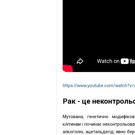
https://www.youtube.com/watch?v
Рак - це неконтрольо
Мутована, генетично модифіков
клітинам і починає неконтрольов
алкоголю, ацетальдегід, явно бер