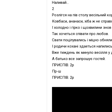
Наливай...
2
Розлiгся на пiв столу весiльний ко
Ковбаси, ананаси, хiба ж не справ
I холодно i гiрко i щохвилини знов
Так хочеться спiвати про любов.
Свати поцiлувались i мiцно обняли
I родичи коханi здаеться напились
Вже тиждень як минуло весiлля у д
А батько все запрошує гостей.
ПРИСПІВ. 2р
Пр-ш
ПРИСПІВ. 2р