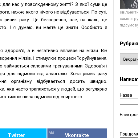
 для нас у повсякденному житті? З якої суми це
рога, нижче якого нічого не відбувається. По суті,
звільнити
самоотру
 ризик раку. Це безперечно, але, на жаль, це
підсумову
то. І я думаю, ви маєте це знати. Особисто я
.
Рубрик
я здоров'я, а й негативно впливає на м'язи. Він
ворення м'язів, і стимулює процеси їх руйнування.
о займається силовими тренуваннями. Здоров'я і
ія для відмови від алкоголю. Хоча ризик раку
Написа
ення організму відбувається досить швидко.
ки, яка часто трапляється у людей, що регулярно
Назва
ка тижнів після відмови від спиртного.
Електро
Повідом
Twitter
Vkontakte