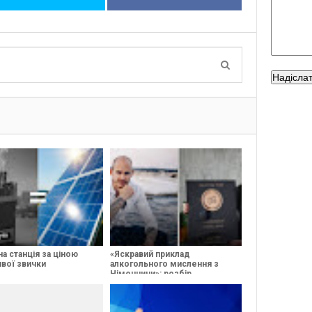
а станція за ціною
«Яскравий приклад
вої звички
алкогольного мислення з
Німеччини»: розбір
маніпулятивних установок