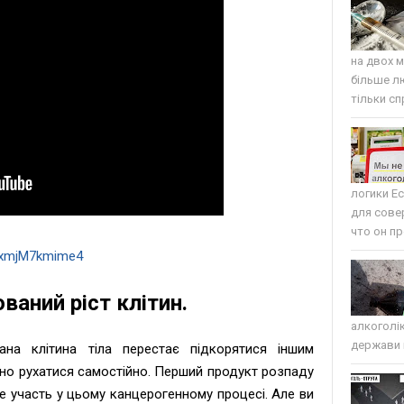
на двох м
більше л
тільки сп
логики Е
для сове
что он пр
=xmjM7kmime4
ваний ріст клітин.
алкоголі
держави п
ана клітина тіла перестає підкорятися іншим
ано рухатися самостійно. Перший продукт розпаду
е участь у цьому канцерогенному процесі. Але ви