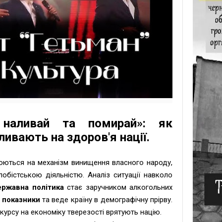
 наливай та помирай»: як
ливають на здоров'я нації.
юються на механізм винищення власного народу,
бістською діяльністю. Аналіз ситуації навколо
ержавна політика
стає заручником алкогольних
і показники
та веде країну в демографічну прірву.
 курсу на економіку тверезості врятують націю.