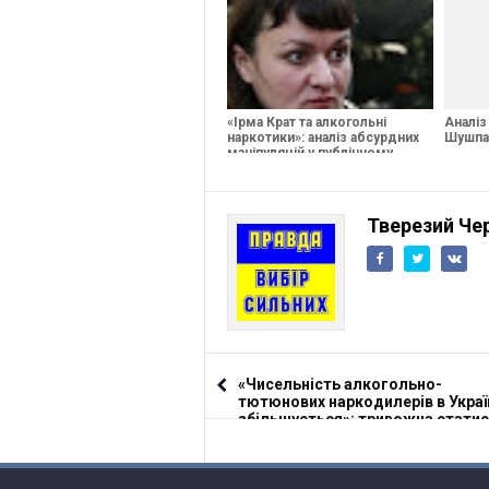
«Ірма Крат та алкогольні
Аналіз
наркотики»: аналіз абсурдних
Шушпа
маніпуляцій у публічному
просторі
Тверезий Чер
«Чисельність алкогольно-
тютюнових наркодилерів в Украї
збільшується»: тривожна стати
та наслідки