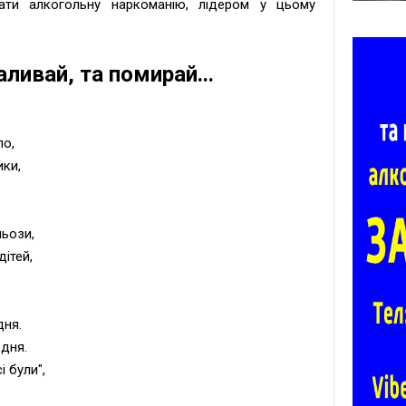
вати алкогольну наркоманію, лідером у цьому
ливай, та помирай...
ло,
ики,
льози,
дiтей,
дня.
 дня.
i були",