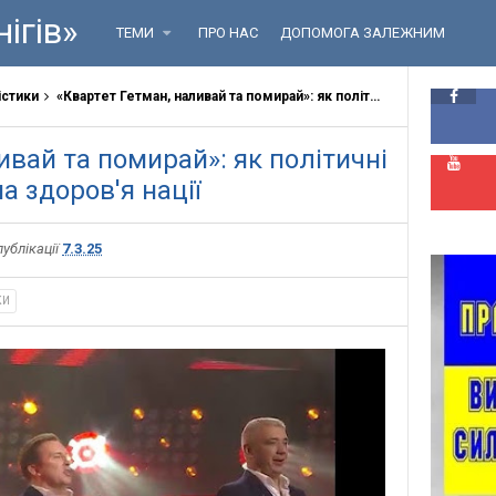
ігів»
ТЕМИ
ПРО НАС
ДОПОМОГА ЗАЛЕЖНИМ
істики
«Квартет Гетман, наливай та помирай»: як політичні рішення впливають на здоров'я нації
ивай та помирай»: як політичні
 здоров'я нації
публікації
7.3.25
КИ