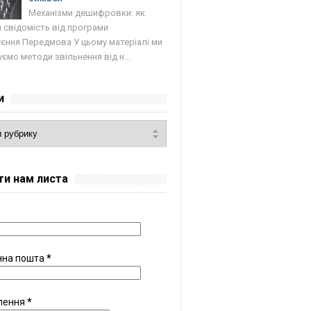
Механізми дешифровки: як
 свідомість від програми
єння Передмова У цьому матеріалі ми
ємо методи звільнення від н...
и
ти нам листа
нна пошта
*
лення
*