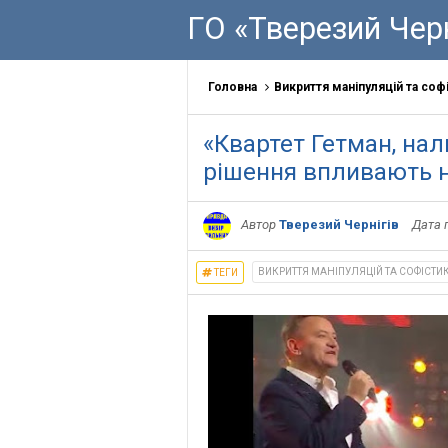
ГО «Тверезий Черн
Головна
Викриття маніпуляцій та соф
«Квартет Гетман, нал
рішення впливають на
Автор
Тверезий Чернігів
Дата 
ВИКРИТТЯ МАНІПУЛЯЦІЙ ТА СОФІСТИ
ТЕГИ