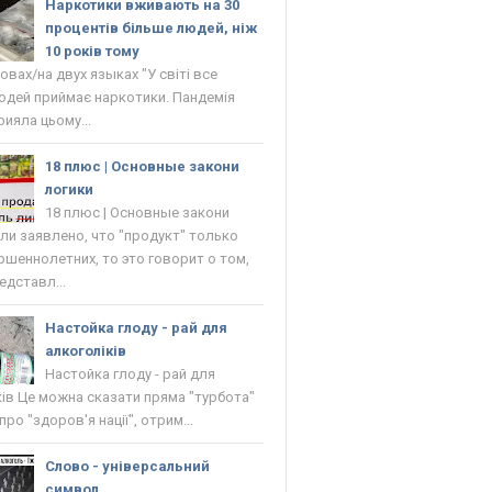
Наркотики вживають на 30
процентів більше людей, ніж
10 років тому
овах/на двух языках "У світі все
юдей приймає наркотики. Пандемія
рияла цьому...
18 плюс | Основные закони
логики
18 плюс | Основные закони
сли заявлено, что "продукт" только
ршеннолетних, то это говорит о том,
едставл...
Настойка глоду - рай для
алкоголіків
Настойка глоду - рай для
ків Це можна сказати пряма "турбота"
ро "здоров'я нації", отрим...
Слово - універсальний
символ