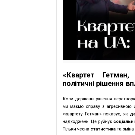
«Квартет Гетман,
політичні рішення вп
Коли державні рішення перетвор
ми маємо справу з агресивною ло
«квартету Гетман» показує, як
д
надходжень. Це руйнує
соціальн
Тільки чесна
статистика
та зміна