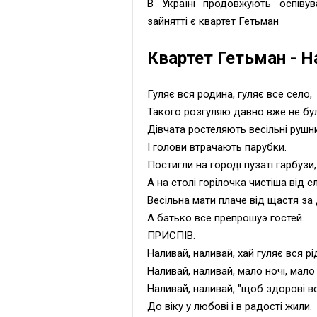
В Україні продовжують оспіву
зайнятті є квартет Гетьман
Квартет Гетьман - На
Гуляє вся родина, гуляє все село,
Такого розгуляю давно вже не бу
Дiвчата ростеляють весiльнi рушн
I голови втрачають парубки.
Постигли на городi пузатi гарбузи,
А на столi горiлочка чистiша вiд с
Весiльна мати плаче вiд щастя за 
А батько все препрошуэ гостей.
ПРИСПІВ:
Наливай, наливай, хай гуляє вся рi
Наливай, наливай, мало ночі, мало
Наливай, наливай, "щоб здоровi вс
До вiку у любовi i в радостi жили.