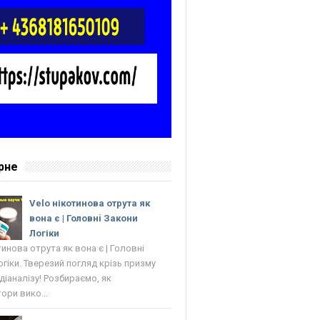
рне
Velo нікотинова отрута як
вона є | Головнi Закони
Логіки
тинова отрута як вона є | Головнi
гіки. Тверезий погляд крізь призму
 діаналізу! Розбираємо, як
ори вико...