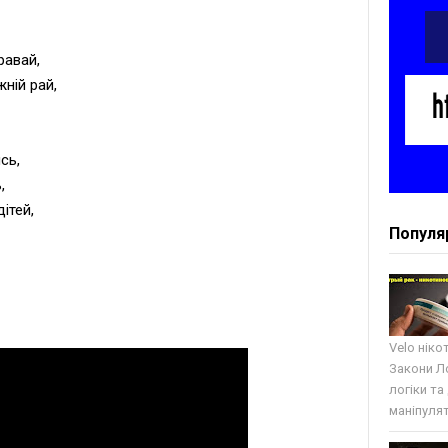
равай,
жнiй рай,
сь,
,
iтей,
Популя
Velo ніко
Закони Ло
логіки та
маніпулят