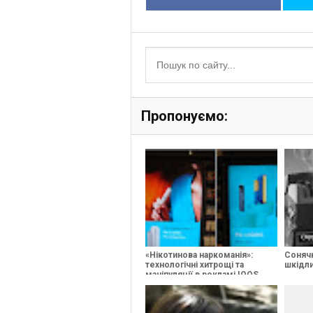
Пропонуємо:
«Нікотинова наркоманія»:
Сонячн
технологічні хитрощі та
шкідли
маніпуляції в рекламі IQOS