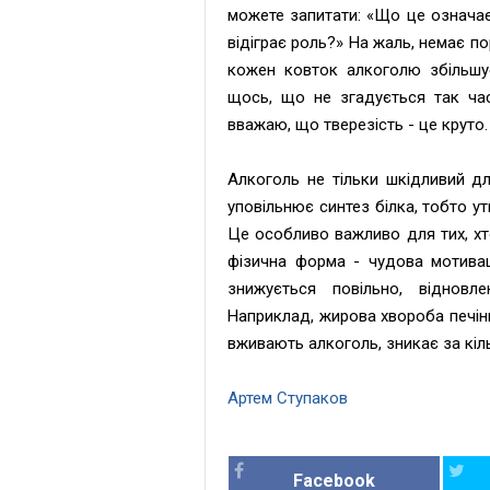
можете запитати: «Що це означає
відіграє роль?» На жаль, немає по
кожен ковток алкоголю збільшує
щось, що не згадується так час
вважаю, що тверезість - це круто
Алкоголь не тільки шкідливий дл
уповільнює синтез білка, тобто ут
Це особливо важливо для тих, хт
фізична форма - чудова мотивац
знижується повільно, відновл
Наприклад, жирова хвороба печін
вживають алкоголь, зникає за кіль
Артем Ступаков
Facebook