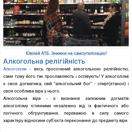
Ювілей
АТБ
. Знижки на самоутилізацію!
Алкогольна релігійність
Алкоголізм
- весь просочений алкогольною релігійністю,
саме тому його так прославляють і оспівують! У алкоголізмі
є своя догматика, свій "алкогольний бог" - спирт(етанол) і
своя особлива віра у нього.
Алкогольна віра - є визнання залежним догматів
алкоголізму істинними незалежно від їх фактичного або
логічного обгрунтування, переважно в силу самого
характеру відносини суб'єкта переконання до предмету віри.