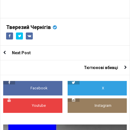
Тверезий Чернігів
Next Post
Тютюнові вбивці
Facebook
X
Youtube
Instagram