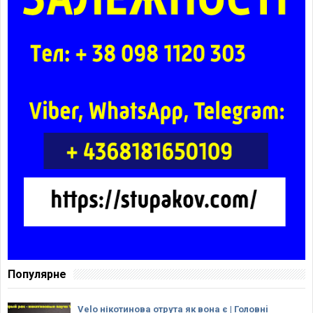
Популярне
Velo нікотинова отрута як вона є | Головнi