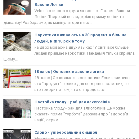
Закони Логіки
Velo нікотинова отрута як вона є | Головнi Закони
Логіки. Тверезий погляд крізь призму логіки та
діаналізу! Розбираємо, як маніпулятори вико...
Наркотики вживають на 30 процентів більше
людей, ніж 10 років тому
на двох мовах/на двух языках "У світі все більше
людей приймає наркотики. Пандемія тільки сприяла
цьому...
18 плюс | Основные закони логики
18 плюс | Основные закони логики Если заявлено,
что "продукт" только для совершеннолетних, то
это говорит о том, что он представл...
Настойка глоду - рай для алкоголіків
Настойка глоду - рай для алкоголіків Це можна
сказати пряма "турбота" держави про "здоров'я
нації", отрим...
Слово - універсальний символ
Механізми дешифровки: як звільнити свідомість від