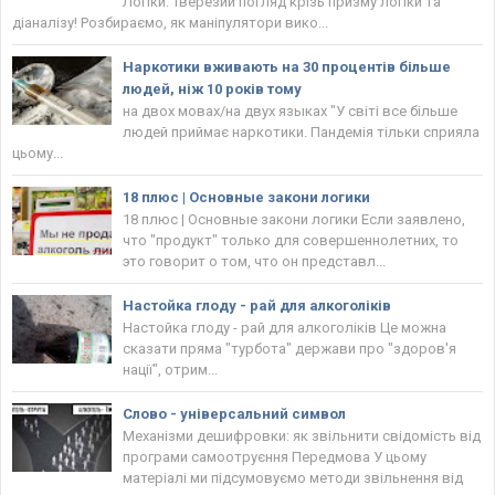
Логіки. Тверезий погляд крізь призму логіки та
діаналізу! Розбираємо, як маніпулятори вико...
Наркотики вживають на 30 процентів більше
людей, ніж 10 років тому
на двох мовах/на двух языках "У світі все більше
людей приймає наркотики. Пандемія тільки сприяла
цьому...
18 плюс | Основные закони логики
18 плюс | Основные закони логики Если заявлено,
что "продукт" только для совершеннолетних, то
это говорит о том, что он представл...
Настойка глоду - рай для алкоголіків
Настойка глоду - рай для алкоголіків Це можна
сказати пряма "турбота" держави про "здоров'я
нації", отрим...
Слово - універсальний символ
Механізми дешифровки: як звільнити свідомість від
програми самоотруєння Передмова У цьому
матеріалі ми підсумовуємо методи звільнення від