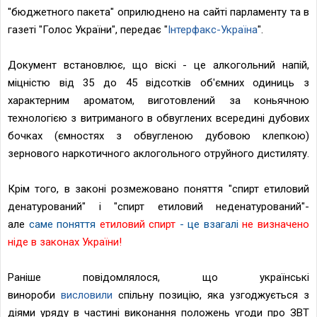
"бюджетного пакета" оприлюднено на сайті парламенту та в
газеті "Голос України", передає "
Інтерфакс-Україна
".
Документ встановлює, що віскі - це алкогольний напій,
міцністю від 35 до 45 відсотків об'ємних одиниць з
характерним ароматом, виготовлений за коньячною
технологією з витриманого в обвуглених всередині дубових
бочках (ємностях з обвугленою дубовою клепкою)
зернового
наркотичного аклогольного отруйного
дистиляту.
Крім того, в законі розмежовано поняття "спирт етиловий
денатурований" і "спирт етиловий неденатурований"-
але
саме поняття
етиловий спирт
- це взагалі
не визначено
ніде в законах України!
Раніше повідомлялося, що українські
винороби
висловили
спільну позицію, яка узгоджується з
діями уряду в частині виконання положень угоди про ЗВТ