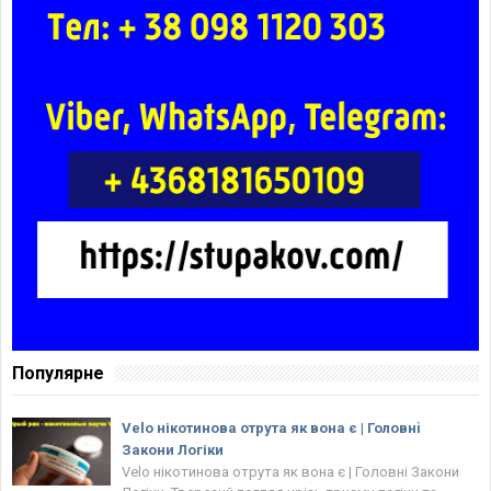
Популярне
Velo нікотинова отрута як вона є | Головнi
Закони Логіки
Velo нікотинова отрута як вона є | Головнi Закони