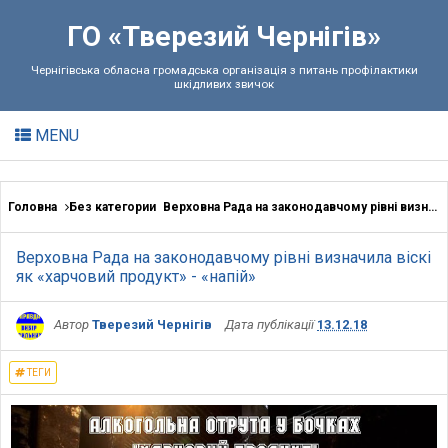
ГО «Тверезий Чернігів»
Чернігівська обласна громадська організація з питань профілактики
шкідливих звичок
MENU
Головна
Без категории
Верховна Рада на законодавчому рівні визначила віскі як «харчовий продукт» - «напій»
Верховна Рада на законодавчому рівні визначила віскі
як «харчовий продукт» - «напій»
Автор
Тверезий Чернігів
Дата публікації
13.12.18
ТЕГИ