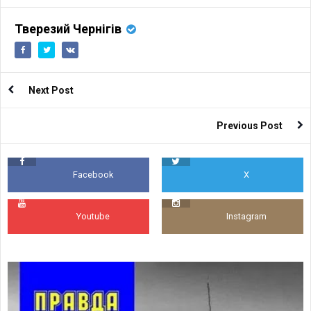
Тверезий Чернігів
Next Post
Previous Post
Facebook
X
Youtube
Instagram