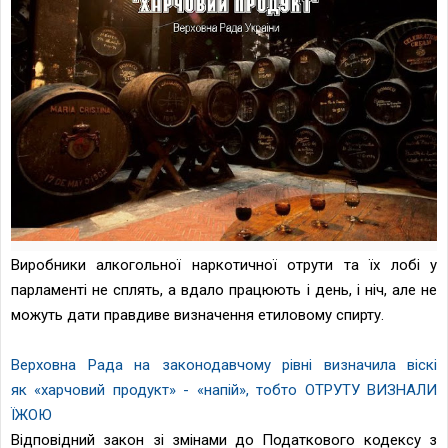
Виробники алкогольної наркотичної
отрути та їх лобі у
парламенті не сплять, а вдало працюють і день, і ніч, але не
можуть дати правдиве визначення етиловому спирту.
Верховна Рада на законодавчому рівні визначила віскі
я
к
«
харчовий продукт
»
-
«
напій
», тобто ОТРУТУ ВИЗНАЛИ
ЇЖОЮ
Відповідний закон зі змінами до Податкового кодексу з