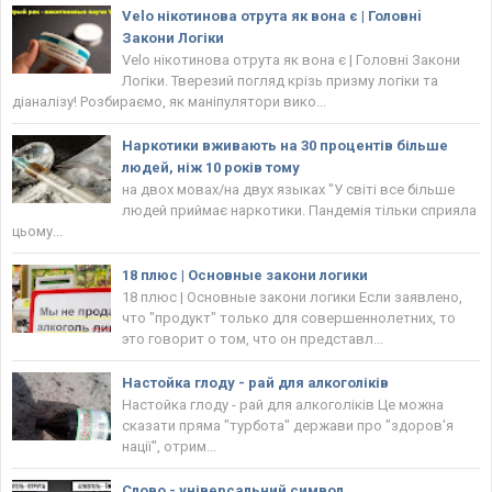
Velo нікотинова отрута як вона є | Головнi
Закони Логіки
Velo нікотинова отрута як вона є | Головнi Закони
Логіки. Тверезий погляд крізь призму логіки та
діаналізу! Розбираємо, як маніпулятори вико...
Наркотики вживають на 30 процентів більше
людей, ніж 10 років тому
на двох мовах/на двух языках "У світі все більше
людей приймає наркотики. Пандемія тільки сприяла
цьому...
18 плюс | Основные закони логики
18 плюс | Основные закони логики Если заявлено,
что "продукт" только для совершеннолетних, то
это говорит о том, что он представл...
Настойка глоду - рай для алкоголіків
Настойка глоду - рай для алкоголіків Це можна
сказати пряма "турбота" держави про "здоров'я
нації", отрим...
Слово - універсальний символ