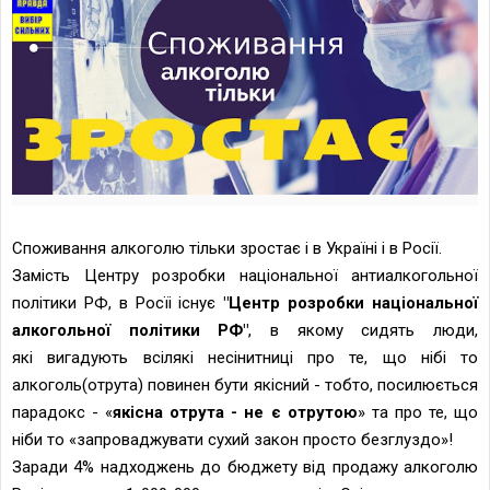
Споживання алкоголю тільки зростає і в Україні і в Росії.
Замість Центру розробки національної антиалкогольної
політики РФ, в Росїі існує
"Центр розробки національної
алкогольної політики РФ"
, в якому сидять люди,
які вигадують всілякі несінитниці про те, що нібі то
алкоголь(отрута) повинен бути якісний - тобто, посилюється
парадокс - «
якісна отрута - не є отрутою
» та про те, що
ніби то «запроваджувати сухий закон просто безглуздо»!
Заради 4% надходжень до бюджету від продажу алкоголю