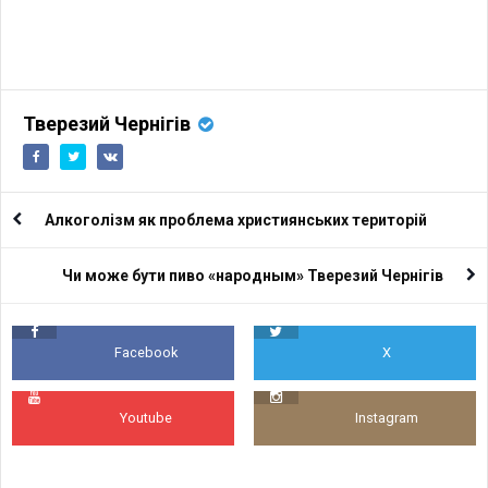
Тверезий Чернігів
Алкоголізм як проблема християнських територій
Чи може бути пиво «народным» Тверезий Чернігів
Facebook
X
Youtube
Instagram