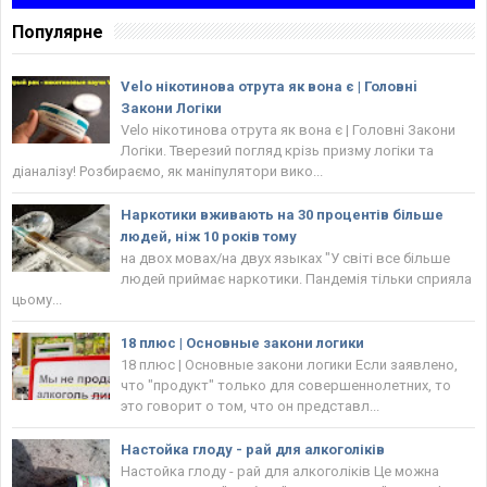
Популярне
Velo нікотинова отрута як вона є | Головнi
Закони Логіки
Velo нікотинова отрута як вона є | Головнi Закони
Логіки. Тверезий погляд крізь призму логіки та
діаналізу! Розбираємо, як маніпулятори вико...
Наркотики вживають на 30 процентів більше
людей, ніж 10 років тому
на двох мовах/на двух языках "У світі все більше
людей приймає наркотики. Пандемія тільки сприяла
цьому...
18 плюс | Основные закони логики
18 плюс | Основные закони логики Если заявлено,
что "продукт" только для совершеннолетних, то
это говорит о том, что он представл...
Настойка глоду - рай для алкоголіків
Настойка глоду - рай для алкоголіків Це можна