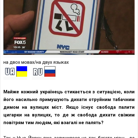
на двох мовах/на двух языках
Майже кожний українець стикаєтьс
я з ситуацією, коли
його насильно примушують дихати отруйним табачним
димом на вулицях міст. Якщо існує свобода палити
цигарки на вулицях, то де ж свобода дихати свіжим
повітрям тим людям, які взагалі не палять?
Так у Нью-Йорку вже залишилося не так багато місць, де