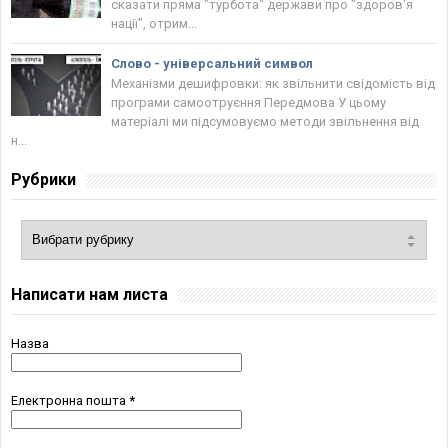
сказати пряма "турбота" держави про "здоров'я
нації", отрим...
Слово - універсальний символ
Механізми дешифровки: як звільнити свідомість від
програми самоотруєння Передмова У цьому
матеріалі ми підсумовуємо методи звільнення від
н...
Рубрики
Написати нам листа
Назва
Електронна пошта
*