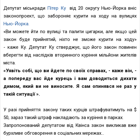
Депутат міськради
Пітер Ку
від 20 округу Нью-Йорка вніс
законопроект, що забороняє курити на ходу на вулицях
Нью-Йорка.
«Ви можете йти по вулиці та палити цигарки, але якщо цей
закон буде прийнятий, ніхто не зможе курити на ходу»
-
каже Ку. Депутат Ку стверджує, що його закон повинен
вберегти від наслідків вторинного куріння мільйони жителів
міста.
«Уявіть собі, що ви йдете по своїх справах, - каже він, -
а попереду вас йде курець і вам доводиться дихати
димом, який ви не виносите. Я сам опинявся не раз у
такій ситуації ».
У разі прийняття закону таких курців штрафуватимуть на $
50, зараз такий штраф накладають за куріння в парках.
Запропонований депутатом від Квінса закон викликав вже
бурхливе обговорення в соціальних мережах...