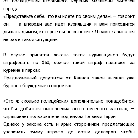
от последствий вторичного курения миллионы жителей
города.
«Представьте себе, что вы идете по своим делам, — говорит
он, — а впереди вас идет курильщик и вам приходится
дышать дымом, которые вы не выносите. Я сам оказывался
не раз в такой ситуации».
В случае принятия закона таких курильщиков будут
штрафовать на $50, сейчас такой штраф налагают за
курение в парках.
Предложенный депутатом от Квинса закон вызвал уже
бурное обсуждение в соцсетях...
«Это ж сколько полицейских дополнительно понадобится,
чтобы добиться выполнения этого нелепого закона», —
спрашивает пользователь под ником Грязный Гарри.
Однако у закона есть и ярые сторонники, предлагающие
увеличить сумму штрафа до сотни долларов, чтобы