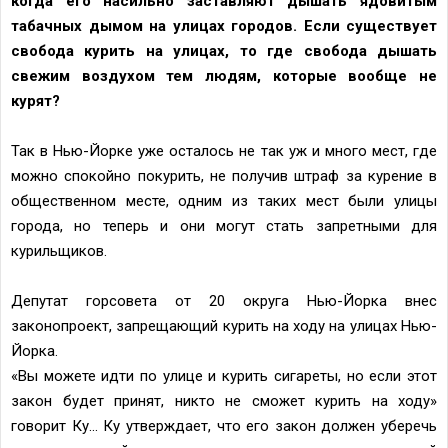
когда его насильно заставляют дышать ядовитым
табачных дымом на улицах городов. Если существует
свобода курить на улицах, то где свобода дышать
свежим воздухом тем людям, которые вообще не
курят?
Так в Нью-Йорке уже осталось не так уж и много мест, где
можно спокойно покурить, не получив штраф за курение в
общественном месте, одним из таких мест были улицы
города, но теперь и они могут стать запретными для
курильщиков.
Депутат горсовета от 20 округа Нью-Йорка внес
законопроект, запрещающий курить на ходу на улицах Нью-
Йорка.
«Вы можете идти по улице и курить сигареты, но если этот
закон будет принят, никто не сможет курить на ходу»
говорит Ку... Ку утверждает, что его закон должен уберечь