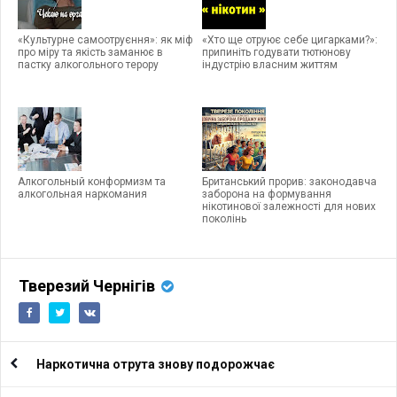
«Культурне самоотруєння»: як міф
«Хто ще отруює себе цигарками?»:
про міру та якість заманює в
припиніть годувати тютюнову
пастку алкогольного терору
індустрію власним життям
Алкогольный конформизм та
Британський прорив: законодавча
алкогольная наркомания
заборона на формування
нікотинової залежності для нових
поколінь
Тверезий Чернігів
Наркотична отрута знову подорожчає