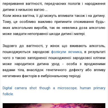
переривання вагітності, передчасних пологів і народження
дитини з низькою вагою ...
Коли жінка вагітна, її дії можуть впливати також і на дитину.
Тому, це особливо важливо припинити споживання будь-
яких алкогольних виробів, так як невелика доза алкоголю
може завдати непоправної шкоди дитині і матері.
Задовго до вагітності, у жінок що вживають алкоголь,
пошкоджуються зародкові
фолікули яєчника
, в результаті
чого з такою заплідненої пошкодженої зародкової клітини
може народитися дитина урод - особа з вродженими
вадами тіла, внаслідок генетичного дефекту або впливу
негативних факторів в ембріональному періоді.
Digital camera shot though a microscope; human primary
follicle.