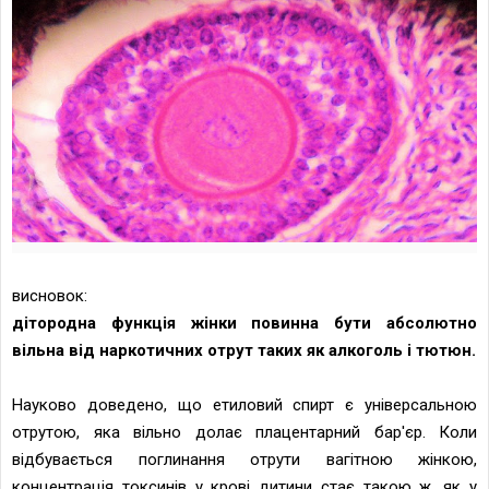
висновок:
дітородна функція жінки повинна бути абсолютно
вільна від наркотичних отрут таких як алкоголь і тютюн.
Науково доведено, що етиловий спирт є універсальною
отрутою, яка вільно долає плацентарний бар'єр. Коли
відбувається поглинання отрути вагітною жінкою,
концентрація токсинів у крові дитини стає такою ж, як у