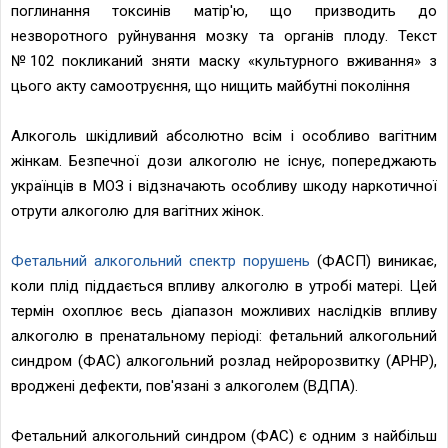
поглинання токсинів матір'ю, що призводить до
незворотного руйнування мозку та органів плоду. Текст
№102 покликаний зняти маску «культурного вживання» з
цього акту самоотруєння, що нищить майбутні покоління
Алкоголь шкідливий абсолютно всім і особливо вагітним
жінкам. Безпечної дози алкоголю не існує, попереджають
українців в МОЗ і відзначають особливу шкоду наркотичної
отрути алкоголю для вагітних жінок.
Фетальний алкогольний спектр порушень
(ФАСП) виникає,
коли плід піддається впливу алкоголю в утробі матері. Цей
термін охоплює весь діапазон можливих наслідків впливу
алкоголю в пренатальному періоді: фетальний алкогольний
синдром (ФАС) алкогольний розлад нейророзвитку (АРНР),
вроджені дефекти, пов'язані з алкоголем (ВДПА).
Фетальний алкогольний синдром (ФАС) є одним з найбільш