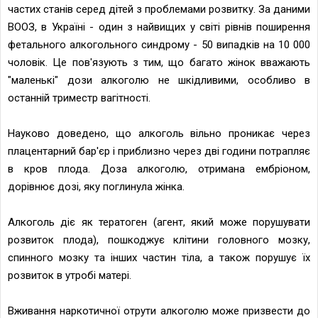
частих станів серед дітей з проблемами розвитку. За даними
ВООЗ, в Україні - один з найвищих у світі рівнів поширення
фетального алкогольного синдрому - 50 випадків на 10 000
чоловік. Це пов'язують з тим, що багато жінок вважають
"маленькі" дози алкоголю не шкідливими, особливо в
останній триместр вагітності.
Науково доведено, що алкоголь вільно проникає через
плацентарний бар'єр і приблизно через дві години потрапляє
в кров плода. Доза алкоголю, отримана ембріоном,
дорівнює дозі, яку поглинула жінка.
Алкоголь діє як тератоген (агент, який може порушувати
розвиток плода), пошкоджує клітини головного мозку,
спинного мозку та інших частин тіла, а також порушує їх
розвиток в утробі матері.
Вживання наркотичної отрути алкоголю може призвести до