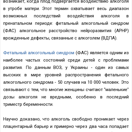
возникает, когда плод подвергается воздействию алкоголя
в утробе матери. Этот термин охватывает весь диапазон
возможных последствий воздействия алкоголя в
пренатальном периоде: фетальный алкогольный синдром
(ФАС) алкогольное расстройство нейроразвития (АРНР)
врожденные дефекты, связанные с алкоголем (ВДПА).
Фетальный алкогольный синдром
(ФАС) является одним из
наиболее частых состояний среди детей с проблемами
развития. По данным ВОЗ, у Украины - один из самых
высоких в мире уровней распространения фетального
алкогольного синдрома - 50 случаев на 10 000 человек. Это
связывают с тем, что многие женщины считают "маленькие"
дозы алкоголя не вредными, особенно в последний
триместр беременности.
Научно доказано, что алкоголь свободно проникает через
плацентарный барьер и примерно через два часа попадает