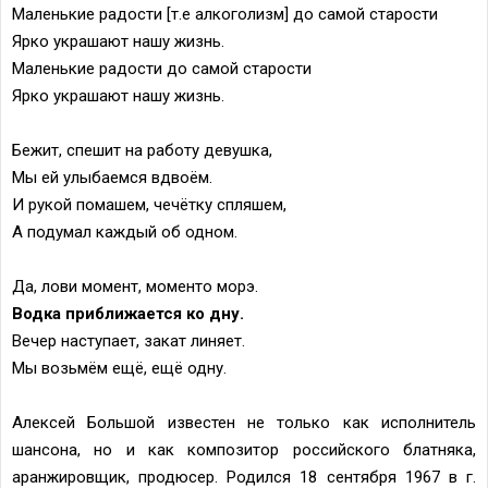
Маленькие радости [т.е алкоголизм] до самой старости
Ярко украшают нашу жизнь.
Маленькие радости до самой старости
Ярко украшают нашу жизнь.
Бежит, спешит на работу девушка,
Мы ей улыбаемся вдвоём.
И рукой помашем, чечётку спляшем,
А подумал каждый об одном.
Да, лови момент, моменто морэ.
Водка приближается ко дну.
Вечер наступает, закат линяет.
Мы возьмём ещё, ещё одну.
Алексей Большой известен не только как исполнитель
шансона, но и как композитор российского блатняка,
аранжировщик, продюсер. Родился 18 сентября 1967 в г.