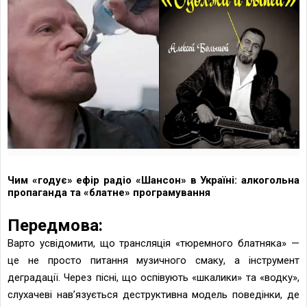
Чим «годує» ефір радіо «Шансон» в Україні: алкогольна
пропаганда та «блатне» програмування
Передмова:
Варто усвідомити, що трансляція «тюремного блатняка» —
це не просто питання музичного смаку, а інструмент
деградації. Через пісні, що оспівують «шкалики» та «водку»,
слухачеві нав’язується деструктивна модель поведінки, де