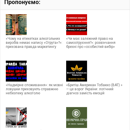
Пропонуємо:
«Чому на етикетках алкогольних
«Чи має залежний право на
виробів немає напису «Отрута»?»:
самоотруєння?»: розвінчання
прихована правда маркетингу
брехні про «особистий вибір»
«Надмірне споживання»: як мовні
«Бритіш Американ Тобакко (ВАТ) »
ловушки приховують справжню
— це ворог України: логічний
небезпеку алкоголю
діагноз замість емоцій