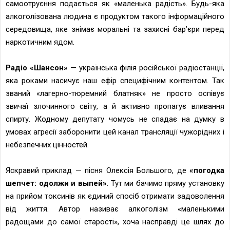
самоотруєння подається як «маленька радість». Будь-яка
алкоголізована людина є продуктом такого інформаційного
середовища, яке знімає моральні та захисні бар’єри перед
наркотичним ядом.
Радіо «Шансон»
— українська філія російської радіостанції,
яка роками насичує наш ефір специфічним контентом. Так
званий «лагерно-тюремний блатняк» не просто оспівує
звичаї злочинного світу, а й активно пропагує вливання
спирту. Жодному депутату чомусь не спадає на думку в
умовах агресії заборонити цей канал трансляції чужорідних і
небезпечних цінностей.
Яскравий приклад — пісня Олексія Большого, де
«погодка
шепчет: одолжи и выпей»
. Тут ми бачимо пряму установку
на прийом токсинів як єдиний спосіб отримати задоволення
від життя. Автор називає алкоголізм «маленькими
радощами до самої старості», хоча насправді це шлях до