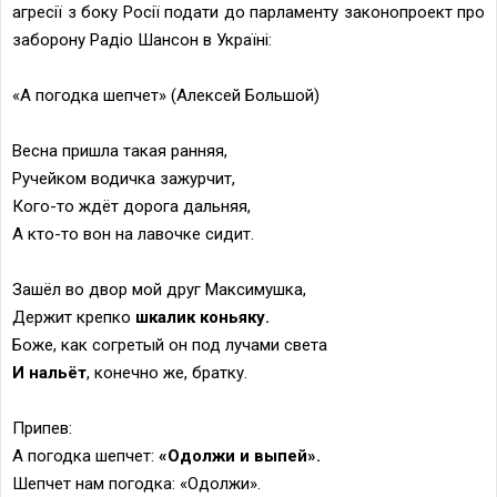
агресії з боку Росії подати до парламенту законопроект про
заборону Радіо Шансон в Україні:
«А погодка шепчет» (Алексей Большой)
Весна пришла такая ранняя,
Ручейком водичка зажурчит,
Кого-то ждёт дорога дальняя,
А кто-то вон на лавочке сидит.
Зашёл во двор мой друг Максимушка,
Держит крепко
шкалик коньяку.
Боже, как согретый он под лучами света
И нальёт
, конечно же, братку.
Припев:
А погодка шепчет:
«Одолжи и выпей».
Шепчет нам погодка: «Одолжи».