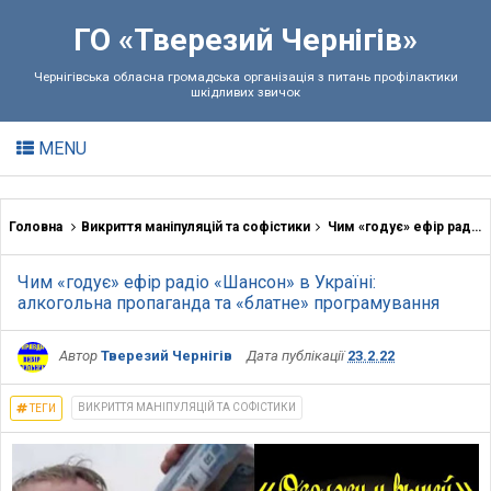
ГО «Тверезий Чернігів»
Чернігівська обласна громадська організація з питань профілактики
шкідливих звичок
MENU
Головна
Викриття маніпуляцій та софістики
Чим «годує» ефір радіо «Шансон» в Україні: алкогольна пропаганда та «блатне» програмування
Чим «годує» ефір радіо «Шансон» в Україні:
алкогольна пропаганда та «блатне» програмування
Автор
Тверезий Чернігів
Дата публікації
23.2.22
ВИКРИТТЯ МАНІПУЛЯЦІЙ ТА СОФІСТИКИ
ТЕГИ