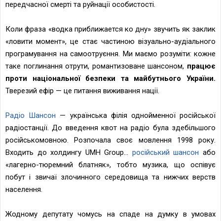
передчасної смерті та руйнації особистості.
Коли фраза «водка приближается ко дну» звучить як заклик
«ловити момент», це стає частиною візуально-аудіального
програмування на самоотруєння. Ми маємо розуміти: кожне
таке поглинання отрути, романтизоване шансоном,
працює
проти національної безпеки та майбутнього України.
Тверезий ефір — це питання виживання нації.
Радіо Шансон
— українська філія однойменної російської
радіостанції. До введення квот на радіо була здебільшого
російськомовною. Розпочала своє мовлення 1998 року.
Входить до холдингу UMH Group...
російський шансон
або
«лагерно-тюремний блатняк», тобто музика, що оспівує
побут і звичаї злочинного середовища та нижчих верств
населення.
Жодному депутату чомусь на спаде на думку в умовах