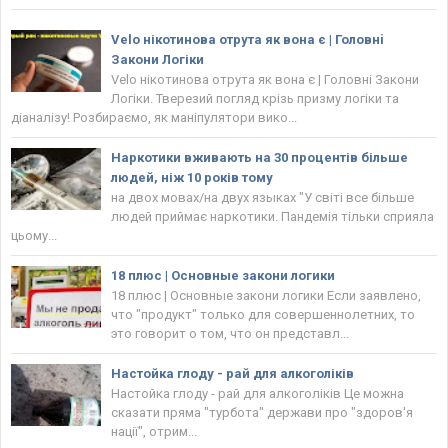
Velo нікотинова отрута як вона є | Головнi
Закони Логіки
Velo нікотинова отрута як вона є | Головнi Закони
Логіки. Тверезий погляд крізь призму логіки та
діаналізу! Розбираємо, як маніпулятори вико...
Наркотики вживають на 30 процентів більше
людей, ніж 10 років тому
на двох мовах/на двух языках "У світі все більше
людей приймає наркотики. Пандемія тільки сприяла
цьому...
18 плюс | Основные закони логики
18 плюс | Основные закони логики Если заявлено,
что "продукт" только для совершеннолетних, то
это говорит о том, что он представл...
Настойка глоду - рай для алкоголіків
Настойка глоду - рай для алкоголіків Це можна
сказати пряма "турбота" держави про "здоров'я
нації", отрим...