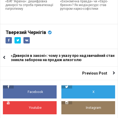
«ВАТ Україна»: дешифровка
«Економічна правда» чи «Євро-
диверсії та спроба приватизації
брехня»? Як медіа-ресурс став
патріотизму
рупором нарко-софістики
Тверезий Чернігів
«Диверсія в законі»: чому з указу про надзвичайний стан
зникла заборона на продаж алкоголю
Previous Post
Facebook
X
Youtube
Instagram