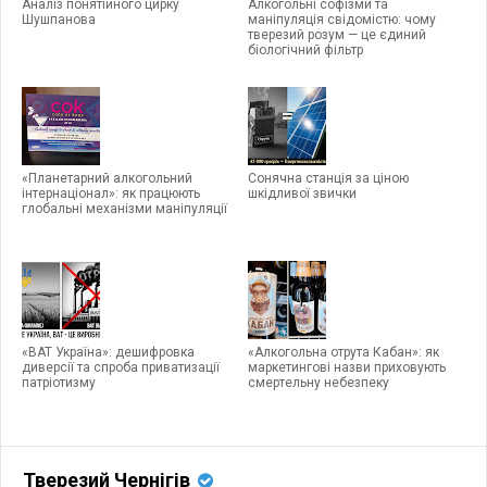
Аналіз понятійного цирку
Алкогольні софізми та
Шушпанова
маніпуляція свідомістю: чому
тверезий розум — це єдиний
біологічний фільтр
«Планетарний алкогольний
Сонячна станція за ціною
інтернаціонал»: як працюють
шкідливої звички
глобальні механізми маніпуляції
«ВАТ Україна»: дешифровка
«Алкогольна отрута Кабан»: як
диверсії та спроба приватизації
маркетингові назви приховують
патріотизму
смертельну небезпеку
Тверезий Чернігів