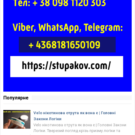
Популярне
Velo нікотинова отрута як вона є | Головнi
Закони Логіки
Velo нікотинова отрута як вона є | Головнi Закони
Логіки. Тверезий погляд крізь призму логіки та