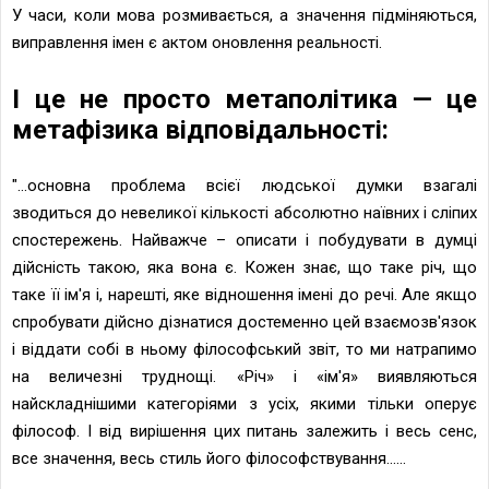
У часи, коли мова розмивається, а значення підміняються,
виправлення імен є актом оновлення реальності.
І це не просто метаполітика — це
метафізика відповідальності:
"...основна проблема всієї людської думки взагалі
зводиться до невеликої кількості абсолютно наївних і сліпих
спостережень. Найважче – описати і побудувати в думці
дійсність такою, яка вона є. Кожен знає, що таке річ, що
таке її ім'я і, нарешті, яке відношення імені до речі. Але якщо
спробувати дійсно дізнатися достеменно цей взаємозв'язок
і віддати собі в ньому філософський звіт, то ми натрапимо
на величезні труднощі. «Річ» і «ім'я» виявляються
найскладнішими категоріями з усіх, якими тільки оперує
філософ. І від вирішення цих питань залежить і весь сенс,
все значення, весь стиль його філософствування......