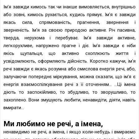
Ім'я завжди кимось так чи інакше вимовляється, внутрішньо
або зовні, кимось рухається, кудись прямує. Ім'я є завжди
якась сила, спрямованість, прагнення, звернення і
зверненість. Ім'я за своєю природою активне. Річ пасивна,
тверда, нерухома і перебуває. Ім'я завжди активне,
легкорухливе, напружено прагне і діє. Ім'я завжди є ніби
якісь щупальця, що активно схоплюють життя і
усвідомлюють, оформляють дійсність. Коротко кажучи, ім'я
речі завжди є якась розумна або смислова енергія речі, або,
залучаючи попереднє міркування, можна сказати, що ім'я є
енергія взаємоспілкування речі з її оточенням... ...Ці імена
діють то заспокійливо, то збудливо, то зворушливо, то
захоплено. Вони змушують любити, ненавидіти, діяти, навіть
вмирати...
Ми любимо не речi, а імена,
ненавидимо не речі, а імена, і якщо коли-небудь і вмираємо