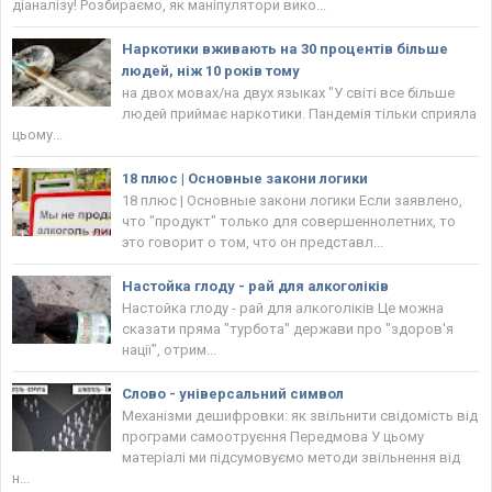
діаналізу! Розбираємо, як маніпулятори вико...
Наркотики вживають на 30 процентів більше
людей, ніж 10 років тому
на двох мовах/на двух языках "У світі все більше
людей приймає наркотики. Пандемія тільки сприяла
цьому...
18 плюс | Основные закони логики
18 плюс | Основные закони логики Если заявлено,
что "продукт" только для совершеннолетних, то
это говорит о том, что он представл...
Настойка глоду - рай для алкоголіків
Настойка глоду - рай для алкоголіків Це можна
сказати пряма "турбота" держави про "здоров'я
нації", отрим...
Слово - універсальний символ
Механізми дешифровки: як звільнити свідомість від
програми самоотруєння Передмова У цьому
матеріалі ми підсумовуємо методи звільнення від
н...