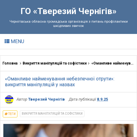
ГО «Тверезий Чернігів»
Чернігівська обласна громадська організація з питань профілактики
шкідливих звичок
MENU
Головна
Викриття маніпуляцій та софістики
«Оманливе найменування небезпечної отрути»: викриття маніпуляцій у назвах
«Оманливе найменування небезпечної отрути»:
викриття маніпуляцій у назвах
Автор
Тверезий Чернігів
Дата публікації
8.9.25
ВИКРИТТЯ МАНІПУЛЯЦІЙ ТА СОФІСТИКИ
ТЕГИ