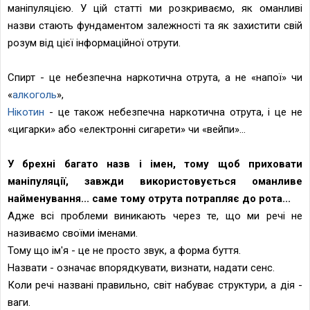
маніпуляцією. У цій статті ми розкриваємо, як оманливі
назви стають фундаментом залежності та як захистити свій
розум від цієї інформаційної отрути.
Спирт - це небезпечна наркотична отрута, а не «напої» чи
«
алкоголь
»,
Нікотин
- це також небезпечна наркотична отрута, і це не
«цигарки» або «електронні сигарети» чи «вейпи»...
У брехнi багато назв i iмен, тому щоб приховати
маніпуляції, завжди використовується оманливе
найменування... саме тому отрута потрапляє до рота...
Адже всі проблеми виникають через те, що ми речі не
називаємо своїми іменами.
Тому що ім'я - це не просто звук, а форма буття.
Назвати - означає впорядкувати, визнати, надати сенс.
Коли речі названі правильно, світ набуває структури, а дія -
ваги.