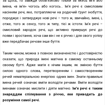
за щось, то завжди обов'язково тільки за якесь ім'я або
імена, «в ім'я» чогось або когось... Ім'я речі є смисловим
насінням речі, яке, потрапляючи на родючий ґрунт інобуття,
породжує і затверджує нові речі – того ж, звичайно, імені, і,
отже, того ж сенсу, того ж типу, тієї ж істоти. Ім'я речі –
смисловий зародок речі, що активно примушує речі до
появи і зростання, хоча сам він і не є річчю і для свого успіху
вже передбачає речове інше буття.
Таким чином, можна з повною визначеністю і достовірністю
сказати, що природа імені магічна в самому останньому
своєму бутті. Адже магія є нічим іншим, як зміною буття
силою одного слова, перетворенням і самостворенням
речей нематеріальною енергією одних імен. Знати правильні
імена речей означає вміти володіти речами. Вміти володіти
іменами означає мислити і діяти магічно.
Ім'я речі є таким
знаряддям спілкування з річчю, яке приводить до
розуміння самої речі.