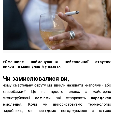
«Оманливе найменування небезпечної отрути»:
викриття маніпуляцій у назвах.
Чи замислювалися ви,
чому смертельну отруту ми звикли називати «напоями» або
«виробами»? Це не просто слова, а майстерно
сконструйовані
софізми
, які створюють
парадокси
мислення
. Коли ми використовуємо термінологію
виробників, ми несвідомо погоджуємося з їхньою