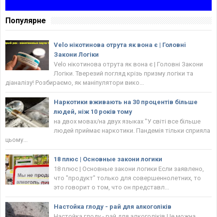
Популярне
Velo нікотинова отрута як вона є | Головнi
Закони Логіки
Velo нікотинова отрута як вона є | Головнi Закони
Логіки. Тверезий погляд крізь призму логіки та
діаналізу! Розбираємо, як маніпулятори вико...
Наркотики вживають на 30 процентів більше
людей, ніж 10 років тому
на двох мовах/на двух языках "У світі все більше
людей приймає наркотики. Пандемія тільки сприяла
цьому...
18 плюс | Основные закони логики
18 плюс | Основные закони логики Если заявлено,
что "продукт" только для совершеннолетних, то
это говорит о том, что он представл...
Настойка глоду - рай для алкоголіків
Настойка глоду - рай для алкоголіків Це можна