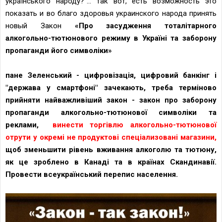
українського народу?"... так вот, есть возможность это
показать и во благо здоровья украинского народа принять
новый Закон
«Про засудження тоталітарного
алкогольно-тютюнового режиму в Україні та заборону
пропаганди його символіки»
пане Зеленський - цифровізація, цифровий банкінг і
"держава у смартфоні" зачекають, треба терміново
прийняти найважливіший закон - закон про заборону
пропаганди алкогольно-тютюнової символіки та
реклами,
винести торгівлю алкогольно-тютюнової
отрути у окремі не продуктові спеціализовані магазини,
щоб зменьшити рівень вживання алкоголю та тютюну,
як це зроблено в Канаді та в країнах Скандинавії.
Провести всеукраїнський перепис населення.