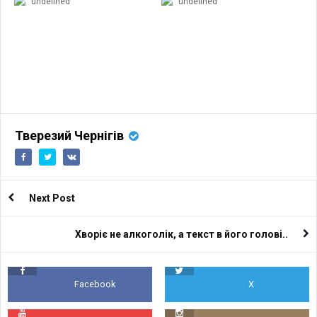
undefined
undefined
Тверезий Чернігів
Next Post
Хворіє не алкоголік, а текст в його голові..
Facebook
X