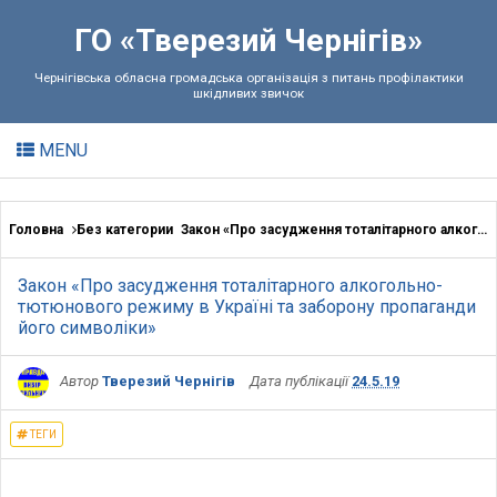
ГО «Тверезий Чернігів»
Чернігівська обласна громадська організація з питань профілактики
шкідливих звичок
MENU
Головна
Без категории
Закон «Про засудження тоталітарного алкогольно-тютюнового режиму в Україні та заборону пропаганди його символіки»
Закон «Про засудження тоталітарного алкогольно-
тютюнового режиму в Україні та заборону пропаганди
його символіки»
Автор
Тверезий Чернігів
Дата публікації
24.5.19
ТЕГИ