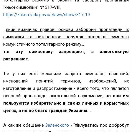
тоталітарних режимів в Україні та заборону пропаганди
їхньої символіки" № 317-VIII,
https://zakon.rada.gov.ua/laws/show/317-19
...
який визначає правові основи заборони пропаганди їх
символіки та встановлює порядок ліквідації символів
комуністичного тоталітарного режиму...
т.е эту символику запрещают, а алкогольную
разрешают.
Т.е у них есть механизм запрета символов, названий,
именований, понятий, терминов, изображений, их
изготовление и распространение - всего того, что является
основой пропаганды алкогольной наркомании,
но они им
пользуются избирательно в своих личных и корыстных
целях, а не во благо граждан Украины...
А как же обещание
Зеленского
- "піклуватись про добробут