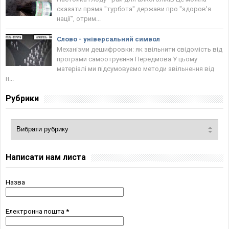
сказати пряма "турбота" держави про "здоров'я
нації", отрим...
Слово - універсальний символ
Механізми дешифровки: як звільнити свідомість від
програми самоотруєння Передмова У цьому
матеріалі ми підсумовуємо методи звільнення від
н...
Рубрики
Написати нам листа
Назва
Електронна пошта
*