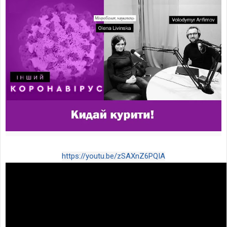
https://youtu.be/zSAXnZ6PQIA