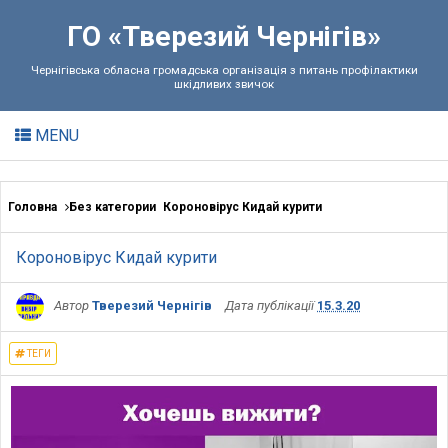
ГО «Тверезий Чернігів»
Чернігівська обласна громадська організація з питань профілактики
шкідливих звичок
MENU
Головна
Без категории
Короновірус Кидай курити
Короновірус Кидай курити
Автор
Тверезий Чернігів
Дата публікації
15.3.20
ТЕГИ