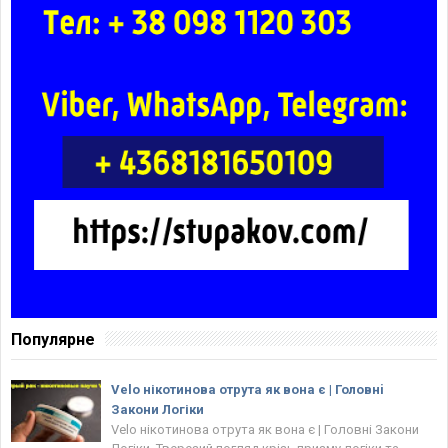
Популярне
Velo нікотинова отрута як вона є | Головнi
Закони Логіки
Velo нікотинова отрута як вона є | Головнi Закони