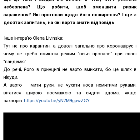
небезпека? Що робити, щоб зменшити ризик
зараження? Які прогнози щодо його поширення? І ще з
десяток запитань, на які варто знати відповідь.
Інше інтерв'ю Olena Livinska:
Тут не про карантин, а доволі загально про коронавірус і
чому не треба вмикати режим "всьо пропало" при слові
"пандемія".
До речі, його в принципі не варто вмикати, бо це шлях в
нікуди.
А варто – мити руки, не чухати носа немитими руками,
вітатися щирою посмішкою та сидіти вдома, якщо
захворів:
https://youtu.be/yN2M9gpwZGY