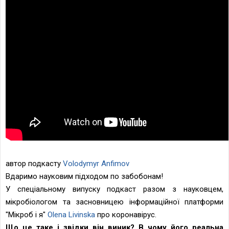
автор подкасту
Volodymyr Anfimov
Вдаримо науковим підходом по забобонам!
У спеціальному випуску подкаст разом з науковцем,
мікробіологом та засновницею інформаційної платформи
"Мікроб і я"
Olena Livinska
про коронавірус.
Що це таке і звідки він виник? В чому його реальна