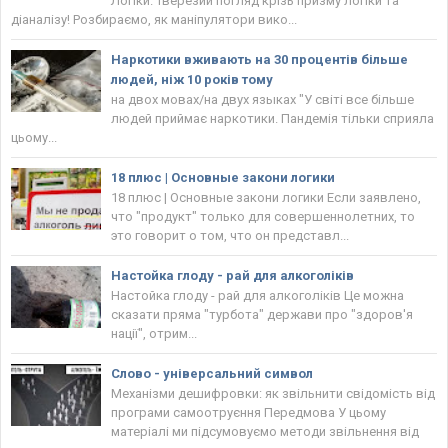
Логіки. Тверезий погляд крізь призму логіки та
діаналізу! Розбираємо, як маніпулятори вико...
Наркотики вживають на 30 процентів більше
людей, ніж 10 років тому
на двох мовах/на двух языках "У світі все більше
людей приймає наркотики. Пандемія тільки сприяла
цьому...
18 плюс | Основные закони логики
18 плюс | Основные закони логики Если заявлено,
что "продукт" только для совершеннолетних, то
это говорит о том, что он представл...
Настойка глоду - рай для алкоголіків
Настойка глоду - рай для алкоголіків Це можна
сказати пряма "турбота" держави про "здоров'я
нації", отрим...
Слово - універсальний символ
Механізми дешифровки: як звільнити свідомість від
програми самоотруєння Передмова У цьому
матеріалі ми підсумовуємо методи звільнення від