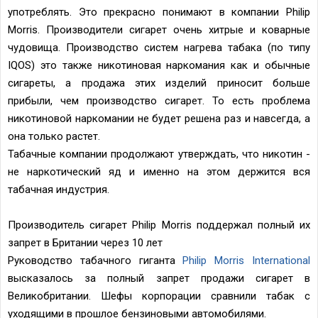
употреблять. Это прекрасно понимают в компании Philip
Morris. Производители сигарет очень хитрые и коварные
чудовища. Производство систем нагрева табака (по типу
IQOS) это также никотиновая наркомания как и обычные
сигареты, а продажа этих изделий приносит больше
прибыли, чем производство сигарет. То есть проблема
никотиновой наркомании не будет решена раз и навсегда, а
она только растет.
Табачные компании продолжают утверждать, что никотин -
не наркотический яд и именно на этом держится вся
табачная индустрия.
Производитель сигарет Philip Morris поддержал полный их
запрет в Британии через 10 лет
Руководство табачного гиганта
Philip Morris International
высказалось за полный запрет продажи сигарет в
Великобритании. Шефы корпорации сравнили табак с
уходящими в прошлое бензиновыми автомобилями.