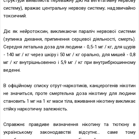
структури виявляють переважну дію на вегетативну нервову
систему), вражає центральну нервову систему; надзвичайно
токсичний.
Діє як нейротоксин, викликаючи параліч нервової системи
(зупинка дихання, припинення серцевої діяльності, смерть).
Середня летальна доза для людини - 0,5-1 мг / кг, для щурів
- 140 мг / кг через шкіру і 50 мг / кг орально, для мишей - 0,8
мг / кг внутрішньовенно і 5,9 мг / кг при внутрибрюшинному
веденні.
В офіційному списку отрут-наркотиків, канцерогенів нікотин
не значиться, проте смертельна доза нікотину для людини
становить 1 мг на 1 кг маси тіла, вживання нікотину викликає
стійку наркотичну залежність.
Справжнє правдиве визначення нікотину та тютюну в
українському законодавстві відсутнє... саме тому