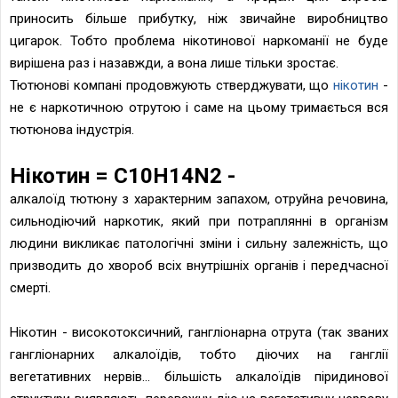
приносить більше прибутку, ніж звичайне виробництво
цигарок. Тобто проблема нікотинової наркоманії не буде
вирішена раз і назавжди, а вона лише тільки зростає.
Тютюнові компані продовжують стверджувати, що
нікотин
-
не є наркотичною отрутою і саме на цьому тримається вся
тютюнова індустрія.
Нікотин = C10H14N2 -
алкалоїд тютюну з характерним запахом, отруйна речовина,
сильнодіючий наркотик, який при потраплянні в організм
людини викликає патологічні зміни і сильну залежність, що
призводить до хвороб всіх внутрішніх органів і передчасної
смерті.
Нікотин - високотоксичний, гангліонарна отрута (так званих
гангліонарних алкалоїдів, тобто діючих на ганглії
вегетативних нервів… більшість алкалоїдів піридинової