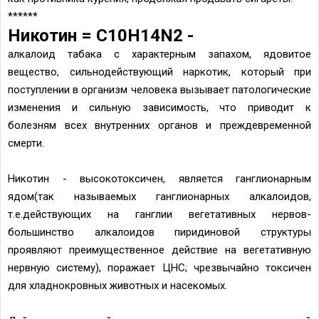
******
Никотин = C10H14N2 -
алкалоид табака с характерным запахом, ядовитое
вещество, сильнодействующий наркотик, который при
поступлении в организм человека вызывает патологические
изменения и сильную зависимость, что приводит к
болезням всех внутренних органов и преждевременной
смерти.
Никотин - высокотоксичен, является ганглионарным
ядом(так называемых ганглионарных алкалоидов,
т.е.действующих на ганглии вегетативных нервов-
большинство алкалоидов пиридиновой структуры
проявляют преимущественное действие на вегетативную
нервную систему), поражает ЦНС; чрезвычайно токсичен
для хладнокровных животных и насекомых.