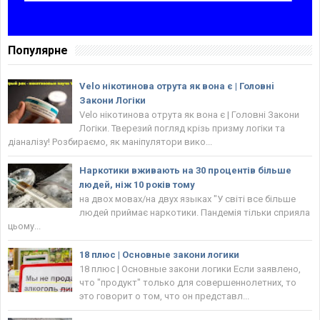
Популярне
Velo нікотинова отрута як вона є | Головнi
Закони Логіки
Velo нікотинова отрута як вона є | Головнi Закони
Логіки. Тверезий погляд крізь призму логіки та
діаналізу! Розбираємо, як маніпулятори вико...
Наркотики вживають на 30 процентів більше
людей, ніж 10 років тому
на двох мовах/на двух языках "У світі все більше
людей приймає наркотики. Пандемія тільки сприяла
цьому...
18 плюс | Основные закони логики
18 плюс | Основные закони логики Если заявлено,
что "продукт" только для совершеннолетних, то
это говорит о том, что он представл...