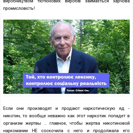
виробництвом тютюнових виробів займається харчова
промисловість!
Если они производят и продают наркотическую яд -
никотин, то вообще неважно как этот наркотик попадет в
организм жертвы ... главное, чтобы жертва никотиновой
наркомании НЕ соскочила с него и продолжала его