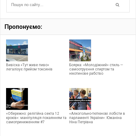
Пропонуємо:
Вивіска «Тут живе пиво»
Боярка: «Молодiжний» стиль —
легалізує прийом токсинів
самоотруєння спиртом та
нікотинове рабство
«Обережно: релігійна секта 12
«Алкогольно-тютюнові лобісти в
кроків»: маніпуляція покаянням та
парламенті України»: Южаніна
самоприниженням #7
Ніна Петрівна