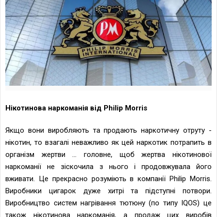
Нікотинова наркоманія від Philip Morris
Якщо вони виробляють та продають наркотичну отруту -
нікотин, то взагалі неважливо як цей наркотик потрапить в
організм жертви ... головне, щоб жертва нікотинової
наркоманії не зіскочила з нього і продовжувала його
вживати. Це прекрасно розуміють в компанії Philip Morris.
Виробники цигарок дуже хитрі та підступні потвори.
Виробництво систем нагрівання тютюну (по типу IQOS) це
також нікотинова наркоманія, а продаж цих виробів