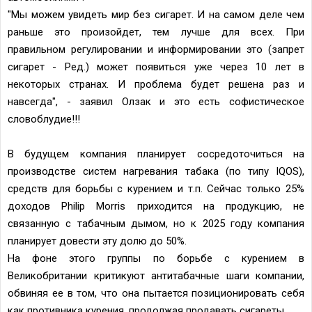
"Мы можем увидеть мир без сигарет. И на самом деле чем
раньше это произойдет, тем лучше для всех. При
правильном регулировании и информировании это (запрет
сигарет - Ред.) может появиться уже через 10 лет в
некоторых странах. И проблема будет решена раз и
навсегда", - заявил Олзак и это есть софистическое
словоблудие!!!
В будущем компания планирует сосредоточиться на
производстве систем нагревания табака (по типу IQOS),
средств для борьбы с курением и т.п. Сейчас только 25%
доходов Philip Morris приходится на продукцию, не
связанную с табачным дымом, но к 2025 году компания
планирует довести эту долю до 50%.
На фоне этого группы по борьбе с курением в
Великобритании критикуют антитабачные шаги компании,
обвиняя ее в том, что она пытается позиционировать себя
как противника курения, продолжая продавать сигареты.