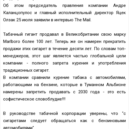
Об этом председатель правления компании Андре
Каланцопулос и главный исполнительный директор Яцек
Олзак 25 июля заявили в интервью The Mail.
Табачный гигант продавал в Великобритании свою марку
Marlboro более 100 лет. Теперь же он намерен прекратить
продажи этих сигарет в течение десяти лет. По словам топ-
менеджеров, этот шаг является частью глобальной цели
компании - полного запрета курения и употребления
традиционных сигарет.
В компании сравнили курение табака с автомобилями,
работающими на бензине, которые в Туманном Альбионе
намерены запретить продавать с 2030 года - это есть
софистическое словоблудие!!!
В руководстве табачной корпорации уверены, что "с
сигаретами следует обращаться как с бензиновыми
автомобилями".