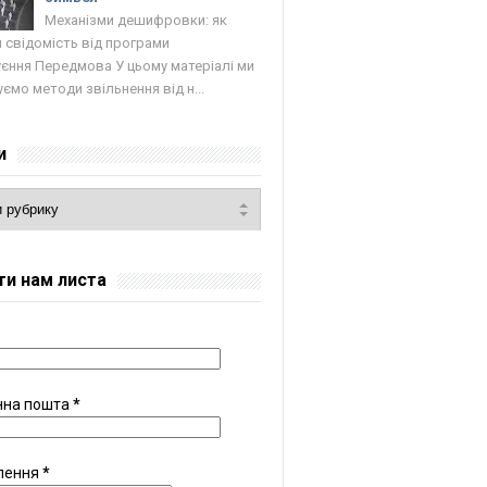
Механізми дешифровки: як
 свідомість від програми
єння Передмова У цьому матеріалі ми
ємо методи звільнення від н...
и
ти нам листа
нна пошта
*
лення
*