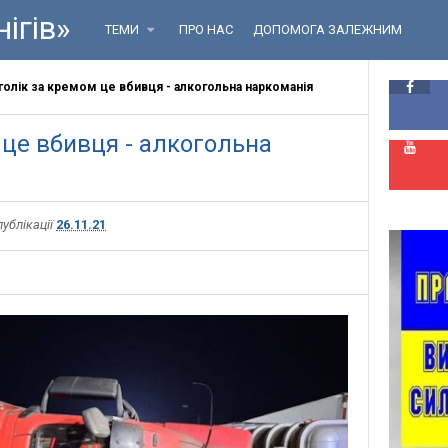
ігів»
ТЕМИ
ПРО НАС
ДОПОМОГА ЗАЛЕЖНИМ
олік за кремом це вбивця - алкогольна наркоманія
 це вбивця - алкогольна
публікації
26.11.21