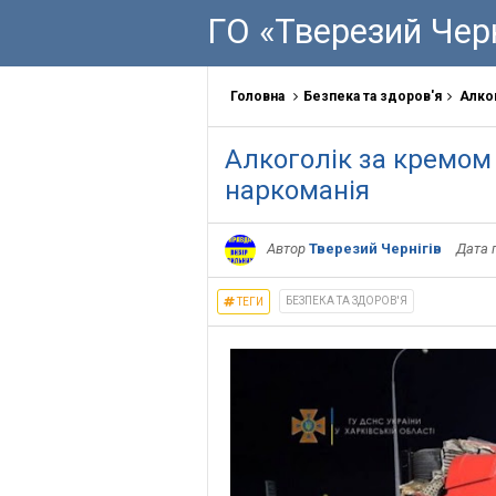
ГО «Тверезий Черн
Головна
Безпека та здоров'я
Алког
Алкоголік за кремом
наркоманія
Автор
Тверезий Чернігів
Дата 
БЕЗПЕКА ТА ЗДОРОВ'Я
ТЕГИ