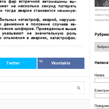
звільнити
самоотру
підсумову
Рубрик
Написа
Twitter
Vkontakte
Назва
Електро
Повідом