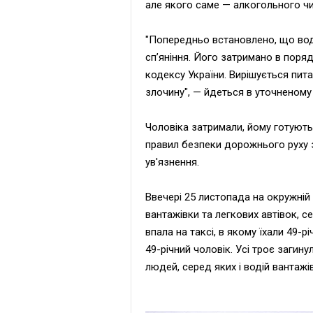
але якого саме — алкогольного ч
"Попередньо встановлено, що вод
сп’яніння. Його затримано в поря
кодексу України. Вирішується пит
злочину", — йдеться в уточненому 
Чоловіка затримали, йому готують
правил безпеки дорожнього руху з
ув'язнення.
Ввечері 25 листопада на окружній 
вантажівки та легкових автівок, с
впала на таксі, в якому їхали 49-р
49-річний чоловік. Усі троє загин
людей, серед яких і водій вантажі