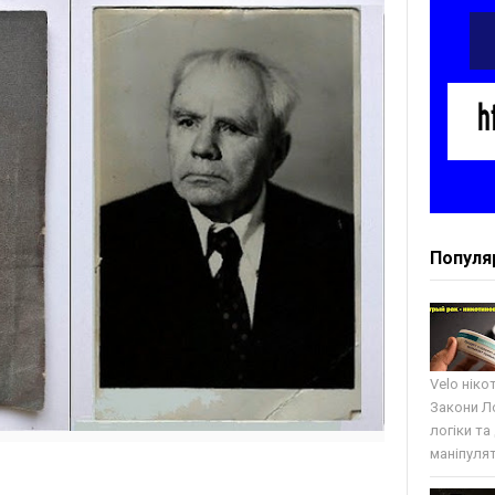
Популя
Velo ніко
Закони Ло
логіки та
маніпулят