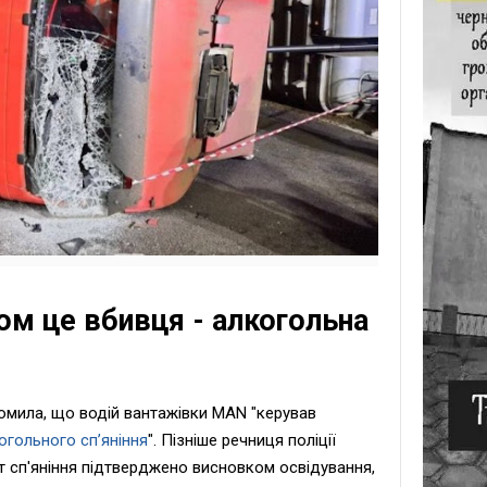
ом це вбивця - алкогольна
домила, що водій вантажівки MAN "керував
огольного сп’яніння
". Пізніше речниця поліції
 сп'яніння підтверджено висновком освідування,