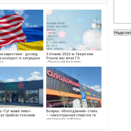
нi наркотики - досвід
З Новим 2022-м Тверезим
 контраст із ситуацією
Роком вас вітає ГО
ні
«Тверезий Чернігів»
а «Тут живе пиво»
Боярка: «Молодiжний» стиль
зує прийом токсинів
— самоотруєння спиртом та
нікотинове рабство