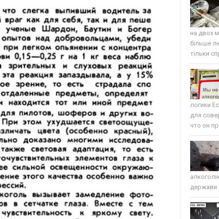
на двох м
більше л
тільки сп
логики Е
для сове
что он пр
алкоголі
держави п