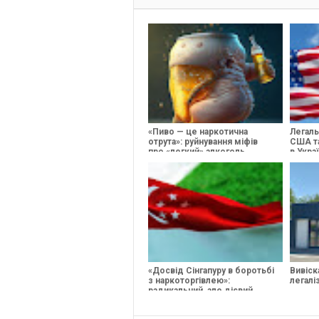
«Пиво — це наркотична
Легаль
отрута»: руйнування міфів
США та
про «легкий» алкоголь
в Украї
«Досвід Сінгапуру в боротьбі
Вивіск
з наркоторгівлею»:
легалі
радикальний, але дієвий
засіб безпеки