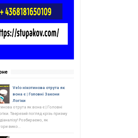
рне
Velo нікотинова отрута як
вона є | Головнi Закони
Логіки
тинова отрута як вона є | Головнi
гіки. Тверезий погляд крізь призму
 діаналізу! Розбираємо, як
ори вико...