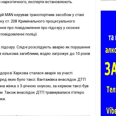
и наркотичного, експерти встановлюють.
ій MAN керував транспортним засобом у стані
дку ст. 208 Кримінального процесуального
ання про повідомлення про підозру у скоєнні
повідомленні поліції.
 підозру. Слідчі розслідують аварію як порушення
 кількома загиблими, водію загрожує до 10 років
дорозі Харкова сталася аварія за участі
еред яких було таксі. Вантажівка внаслідок ДТП
ічна жінка з 3-річною онукою, за кермом таксі був
ули. Також внаслідок ДТП травмувалися п'ятеро
вки.