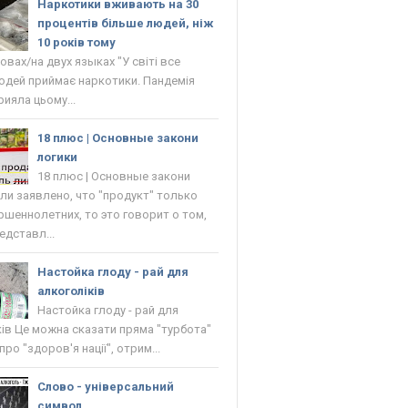
Наркотики вживають на 30
процентів більше людей, ніж
10 років тому
овах/на двух языках "У світі все
юдей приймає наркотики. Пандемія
рияла цьому...
18 плюс | Основные закони
логики
18 плюс | Основные закони
сли заявлено, что "продукт" только
ршеннолетних, то это говорит о том,
едставл...
Настойка глоду - рай для
алкоголіків
Настойка глоду - рай для
ків Це можна сказати пряма "турбота"
ро "здоров'я нації", отрим...
Слово - універсальний
символ