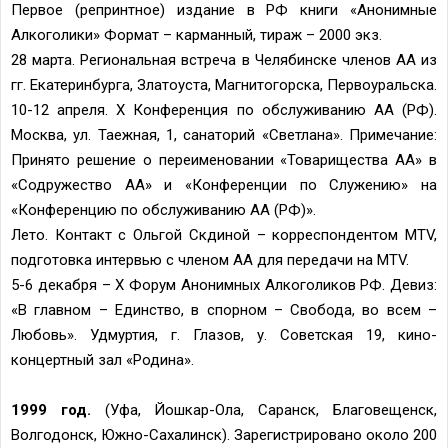
Первое (репринтное) издание в РФ книги «Анонимные
Алкоголики» Формат – карманный, тираж – 2000 экз.
28 марта. Региональная встреча в Челябинске членов АА из
гг. Екатеринбурга, Златоуста, Магнитогорска, Первоуральска.
10-12 апреля. X Конференция по обслуживанию АА (РФ).
Москва, ул. Таежная, 1, санаторий «Светлана». Примечание:
Принято решение о переименовании «Товарищества АА» в
«Содружество АА» и «Конференции по Служению» на
«Конференцию по обслуживанию АА (РФ)».
Лето. Контакт с Ольгой Скдиной – корреспондентом MTV,
подготовка интервью с членом АА для передачи на MTV.
5-6 декабря – X Форум Анонимных Алкоголиков РФ. Девиз:
«В главном – Единство, в спорном – Свобода, во всем –
Любовь». Удмуртия, г. Глазов, у. Советская 19, кино-
концертный зал «Родина».
1999 год.
(Уфа, Йошкар-Ола, Саранск, Благовещенск,
Волгодонск, Южно-Сахалинск). Зарегистрировано около 200