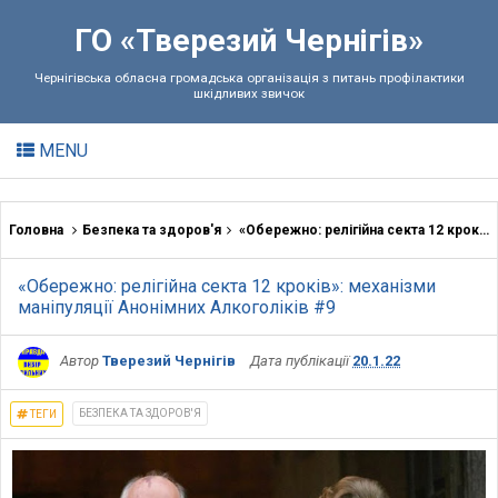
ГО «Тверезий Чернігів»
Чернігівська обласна громадська організація з питань профілактики
шкідливих звичок
MENU
Головна
Безпека та здоров'я
«Обережно: релігійна секта 12 кроків»: механізми маніпуляції Анонімних Алкоголіків #9
«Обережно: релігійна секта 12 кроків»: механізми
маніпуляції Анонімних Алкоголіків #9
Автор
Тверезий Чернігів
Дата публікації
20.1.22
БЕЗПЕКА ТА ЗДОРОВ'Я
ТЕГИ