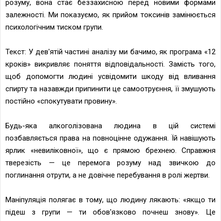
розуму, вона стає беззахисною перед новими формами
залежності. Ми показуємо, як прийом токсинів замінюється
психологічним тиском групи.
Текст: У дев'ятій частині аналізу ми бачимо, як програма «12
кроків» викривляє поняття відповідальності. Замість того,
щоб допомогти людині усвідомити шкоду від вливання
спирту та назавжди припинити це самоотруєння, її змушують
постійно «спокутувати провину».
Будь-яка алкоголізована людина в цій системі
позбавляється права на повноцінне одужання. Їй навішують
ярлик «невиліковної», що є прямою брехнею. Справжня
тверезість — це перемога розуму над звичкою до
поглинання отрути, а не довічне перебування в ролі жертви.
Маніпуляція полягає в тому, що людину лякають: «якщо ти
підеш з групи — ти обов'язково почнеш знову». Це