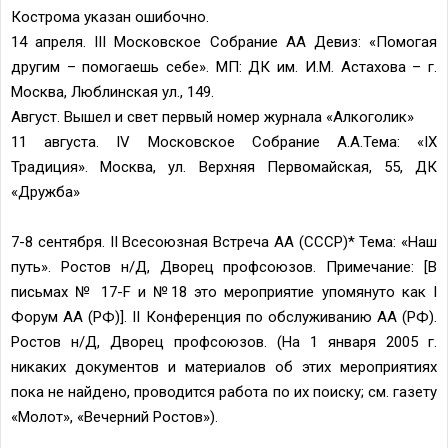
Кострома указан ошибочно.
14 апреля. III Московское Собрание АА Девиз: «Помогая
другим – помогаешь себе». МП: ДК им. И.М. Астахова – г.
Москва, Люблинская ул., 149.
Август. Вышел и свет первый номер журнала «Алкоголик»
11 августа. IV Московское Собрание А.А.Тема: «IX
Традиция». Москва, ул. Верхняя Первомайская, 55, ДК
«Дружба»
7-8 сентября. II Всесоюзная Встреча АА (СССР)* Тема: «Наш
путь». Ростов н/Д, Дворец профсоюзов. Примечание: [В
письмах № 17-F и №18 это мероприятие упомянуто как I
Форум АА (РФ)]. II Конференция по обслуживанию АА (РФ).
Ростов н/Д, Дворец профсоюзов. (На 1 января 2005 г.
никаких документов и материалов об этих мероприятиях
пока не найдено, проводится работа по их поиску; см. газету
«Молот», «Вечерний Ростов»).