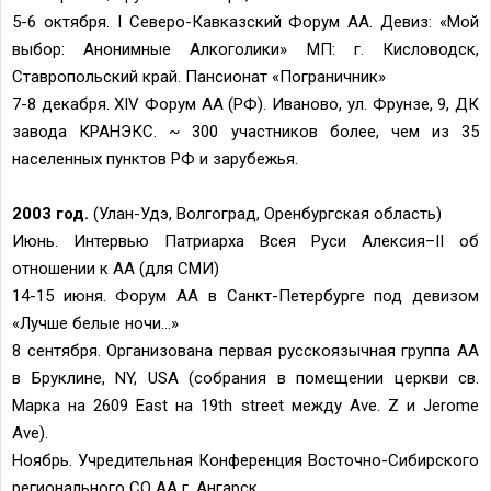
5-6 октября. I Северо-Кавказский Форум АА. Девиз: «Мой
выбор: Анонимные Алкоголики» МП: г. Кисловодск,
Ставропольский край. Пансионат «Пограничник»
7-8 декабря. XIV Форум АА (РФ). Иваново, ул. Фрунзе, 9, ДК
завода КРАНЭКС. ~ 300 участников более, чем из 35
населенных пунктов РФ и зарубежья.
2003 год.
(Улан-Удэ, Волгоград, Оренбургская область)
Июнь. Интервью Патриарха Всея Руси Алексия–II об
отношении к АА (для СМИ)
14-15 июня. Форум АА в Санкт-Петербурге под девизом
«Лучше белые ночи…»
8 сентября. Организована первая русскоязычная группа АА
в Бруклине, NY, USA (собрания в помещении церкви св.
Марка на 2609 East на 19th street между Ave. Z и Jerome
Ave).
Ноябрь. Учредительная Конференция Восточно-Сибирского
регионального СО АА г. Ангарск.