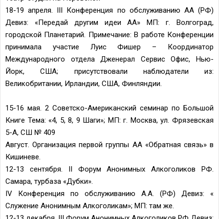
18-19 апреля. III Конференция по обслуживанию АА (РФ)
Девиз: «Передай другим идеи АА» МП: г. Волгоград,
городской Планетарий. Примечание: В работе Конференции
принимала участие Луис Фишер – Координатор
Международного отдела Дженерал Сервис Офис, Нью-
Йорк, США; присутствовали наблюдатели из:
Великобритании, Ирландии, США, Финляндии.
15-16 мая. 2 Советско-Американский семинар по Большой
Книге Тема: «4, 5, 8, 9 Шаги»; МП: г. Москва, ул. Фрязевская
5-А, СШ № 409
Август. Организация первой группы АА «Обратная связь» в
Кишиневе.
12-13 сентября. II Форум Анонимных Алкоголиков РФ.
Самара, турбаза «Дубки».
IV Конференция по обслуживанию А.А. (РФ) Девиз: «
Служение Анонимным Алкоголикам»; МП: там же.
12-13 декабря. III Форум Анонимных Алкоголиков РФ Девиз: