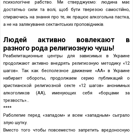
психологічне рабство. Ми стверджуємо: людина має
достатньо сили та волі, щоб бути тверезою самостійно,
спираючись на знання про те, як працює алкогольна пастка,
а не на залякування сектантських проповідників.
Людей активно вовлекают в
разного рода религиозную чушь!
Реабилитационные центры для зависимых в Украине
продолжают активно внедрять религиозную методику «12
шагов». Так как бесполезное движение «АА» в Украине
набирает обороты, продолжаем серию публикаций о
христианской религиозной секте «12 шагов» анонимных
алкоголиков (АА), именующих себя «борцами за
трезвость»...
****
Раболепие перед «западом» и всем «западным» сыграло
злую шутку.
Вместо того чтобы повсеместно запретить вредоносную