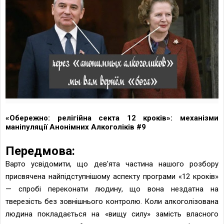
«Обережно: релігійна секта 12 кроків»: механізми
маніпуляції Анонімних Алкоголіків #9
Передмова:
Варто усвідомити, що дев'ята частина нашого розбору
присвячена найпідступнішому аспекту програми «12 кроків»
— спробі переконати людину, що вона нездатна на
тверезість без зовнішнього контролю. Коли алкоголізована
людина покладається на «вищу силу» замість власного