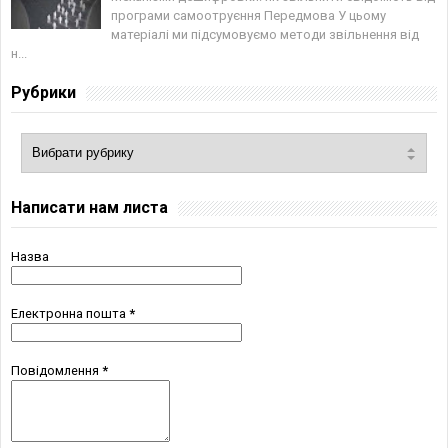
програми самоотруєння Передмова У цьому
матеріалі ми підсумовуємо методи звільнення від
н...
Рубрики
Написати нам листа
Назва
Електронна пошта
*
Повідомлення
*