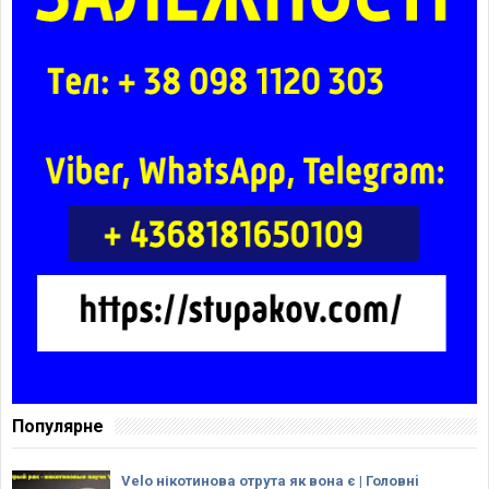
Популярне
Velo нікотинова отрута як вона є | Головнi