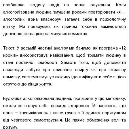
позбавляє людину надії на повне одужання. Коли
алкоголізована людина змушена роками повторювати «я —
алкоголік», вона власноруч заганяє себе в психологічну
клітку. Ми показуємо, як прийом токсинів замінюється
довічною фіксацією на минулих помилках.
Текст: У восьмій частині аналізу ми бачимо, як програма «12
кроків» використовує навіювання, щоб тримати людину в
стані постійної слабкості. Замість того, щоб допомогти
назавжди забути про вливання спирту як про страшну
помилку, система змушує людину ідентифікувати себе з цією
отрутою до кінця життя.
Будь-яка алкоголізована людина, яка вірить у цю методику,
ніколи не відчує себе справді здоровою. Їй навіюють, що
вона — «невиліковна», і лише група є її єдиним порятунком
від чергового самоотруєння. Це пряме обмеження волі та
розуму.