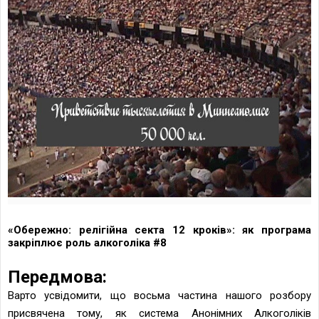
«Обережно: релігійна секта 12 кроків»: як програма
закріплює роль алкоголіка #8
Передмова:
Варто усвідомити, що восьма частина нашого розбору
присвячена тому, як система Анонімних Алкоголіків