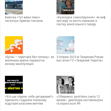
Вивіска «Тут живе пиво»
«Культурне самоотруєння»: як міф
легалізує прийом токсинів
про міру та якість заманює в
пастку алкогольного терору
«Бутан — територія без тютюну»: як
З Новим 2022-м Тверезим Роком
маленька країна перемогла
вас вітає ГО «Тверезий Чернігів»
велику маніпуляцію
«Хто ще отруює себе цигарками?»:
«Обережно: релігійна секта 12
припиніть годувати тютюнову
кроків»: диктатура наставництва
індустрію власним життям
та втрата волі #4