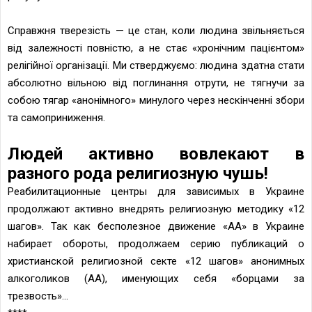
Справжня тверезість — це стан, коли людина звільняється
від залежності повністю, а не стає «хронічним пацієнтом»
релігійної організації. Ми стверджуємо: людина здатна стати
абсолютно вільною від поглинання отрути, не тягнучи за
собою тягар «анонімного» минулого через нескінченні збори
та самоприниження.
Людей активно вовлекают в
разного рода религиозную чушь!
Реабилитационные центры для зависимых в Украине
продолжают активно внедрять религиозную методику «12
шагов». Так как бесполезное движение «АА» в Украине
набирает обороты, продолжаем серию публикаций о
христианской религиозной секте «12 шагов» анонимных
алкоголиков (АА), именующих себя «борцами за
трезвость»...