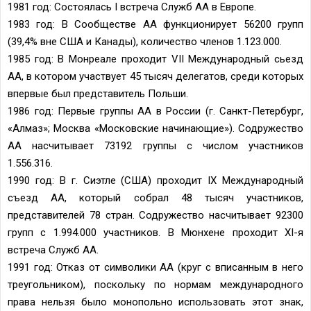
1981 год: Состоялась I встреча Служб АА в Европе.
1983 год: В Сообществе АА функционирует 56200 групп
(39,4% вне США и Канады), количество членов 1.123.000.
1985 год: В Монреале проходит VII Международный сьезд
АА, в котором участвует 45 тысяч делегатов, среди которых
впервые был представитель Польши.
1986 год: Первые группы АА в России (г. Санкт-Петербург,
«Алмаз»; Москва «Московские начинающие»). Содружество
АА насчитывает 73192 группы с числом участников
1.556.316.
1990 год: В г. Сиэтле (США) проходит IX Международный
съезд АА, который собрал 48 тысяч участников,
представителей 78 стран. Содружество насчитывает 92300
групп с 1.994.000 участников. В Мюнхене проходит XI-я
встреча Служб АА.
1991 год: Отказ от символики АА (круг с вписанным в него
треугольником), поскольку по нормам международного
права нельзя было монопольно использовать этот знак,