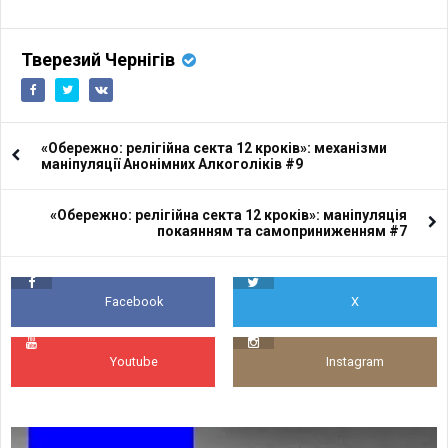
Тверезий Чернігів
«Обережно: релігійна секта 12 кроків»: механізми
маніпуляції Анонімних Алкоголіків #9
«Обережно: релігійна секта 12 кроків»: маніпуляція
покаянням та самоприниженням #7
Facebook
X
Youtube
Instagram