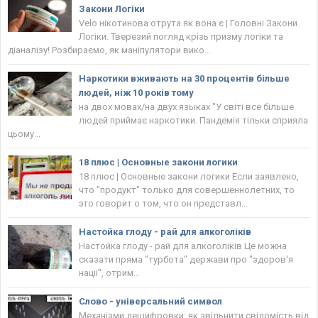
Закони Логіки
Velo нікотинова отрута як вона є | Головнi Закони
Логіки. Тверезий погляд крізь призму логіки та
діаналізу! Розбираємо, як маніпулятори вико...
Наркотики вживають на 30 процентів більше
людей, ніж 10 років тому
на двох мовах/на двух языках "У світі все більше
людей приймає наркотики. Пандемія тільки сприяла
цьому...
18 плюс | Основные закони логики
18 плюс | Основные закони логики Если заявлено,
что "продукт" только для совершеннолетних, то
это говорит о том, что он представл...
Настойка глоду - рай для алкоголіків
Настойка глоду - рай для алкоголіків Це можна
сказати пряма "турбота" держави про "здоров'я
нації", отрим...
Слово - універсальний символ
Механізми дешифровки: як звільнити свідомість від