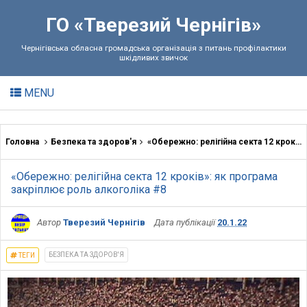
ГО «Тверезий Чернігів»
Чернігівська обласна громадська організація з питань профілактики
шкідливих звичок
MENU
Головна
Безпека та здоров'я
«Обережно: релігійна секта 12 кроків»: як програма закріплює роль алкоголіка #8
«Обережно: релігійна секта 12 кроків»: як програма
закріплює роль алкоголіка #8
Автор
Тверезий Чернігів
Дата публікації
20.1.22
БЕЗПЕКА ТА ЗДОРОВ'Я
ТЕГИ