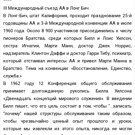
****
III Международный съезд АА в Лонг Бич.
В Лонг-Бич, штат Калифорния, проходит празднование 25-й
годовщины АА и 3-й Международной конвенции АА в июле
1960 года. Около 8 900 участников присоединились к числу
пионеров Братства, среди которых Билл и Лоис Уилсон,
сестра Игнатия, Марти Манн, доктор Джек. Норрис,
надзиратель Клинтон Даффи и доктор Гарри Тибу, психиатр,
который отстаивал интересы АА и привел Марти Манна в
Братство. Tема на конвенции: «Восстановление, Единство,
служба.»
В 1962 году 12 Конференция общего обслуживания
принимает долгожданную рукопись Билла Уилсона
«Двенадцать концепций мирового служения». В введении
Билл пишет, что его цель состоит в том, чтобы "...записать
"почему" нашей структуры обслуживания таким образом,
чтобы чрезвычайно ценный опыт прошлого и уроки,
которые мы извлекли из этого опыта, никогда не могли