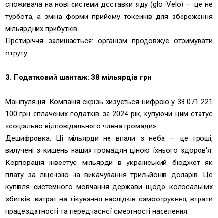
споживача на нові системи доставки яду (glo, Velo) — це не
турбота, а зміна форми прийому токсинів для збереження
мільярдних прибутків.
Протиріччя залишається: організм продовжує отримувати
отруту.
3. Податковий шантаж: 38 мільярдів грн
Маніпуляція: Компанія скрізь хизується цифрою у 38 071 221
100 грн сплачених податків за 2024 рік, купуючи цим статус
«соціально відповідального члена громади».
Дешифровка: Ці мільярди не впали з неба — це гроші,
вилучені з кишень наших громадян ціною їхнього здоров'я.
Корпорація інвестує мільярди в український бюджет як
плату за ліцензію на викачування трильйонів доларів. Це
купівля системного мовчання держави щодо колосальних
збитків: витрат на лікування наслідків самоотруєння, втрати
працездатності та передчасної смертності населення.