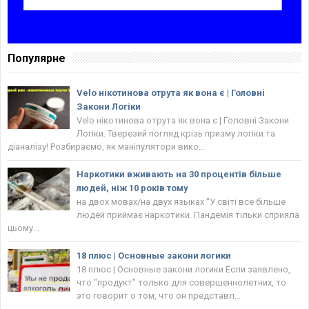
Популярне
Velo нікотинова отрута як вона є | Головнi
Закони Логіки
Velo нікотинова отрута як вона є | Головнi Закони
Логіки. Тверезий погляд крізь призму логіки та
діаналізу! Розбираємо, як маніпулятори вико...
Наркотики вживають на 30 процентів більше
людей, ніж 10 років тому
на двох мовах/на двух языках "У світі все більше
людей приймає наркотики. Пандемія тільки сприяла
цьому...
18 плюс | Основные закони логики
18 плюс | Основные закони логики Если заявлено,
что "продукт" только для совершеннолетних, то
это говорит о том, что он представл...