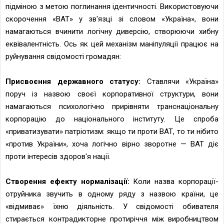
підміною з метою поглинання ідентичності. Використовуючи
скорочення «ВАТ» у зв'язці зі словом «Україна», вони
намагаються вчинити логічну диверсію, створюючи хибну
еквівалентність. Ось як цей механізм маніпуляції працює на
руйнування свідомості громадян:
Присвоєння державного статусу:
Ставлячи «Україна»
поруч із назвою своєї корпоративної структури, вони
намагаються психологічно прирівняти транснаціональну
корпорацію до національного інституту. Це спроба
«приватизувати» патріотизм: якщо ти проти ВАТ, то ти нібито
«против України», хоча логічно вірно зворотне — ВАТ діє
проти інтересів здоров'я нації.
Створення ефекту нормалізації:
Коли назва корпорації-
отруйника звучить в одному ряду з назвою країни, це
«відмиває» їхню діяльність. У свідомості обивателя
стирається контрадикторне протиріччя між виробництвом