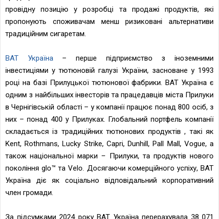
провідну позицію у розробці та продажі продуктів, які
пропонують споживачам менш ризиковані альтернативи
традиційним сигаретам.
BAT Україна
– перше підприємство з іноземними
інвестиціями у тютюновій галузі України, засноване у 1993
році на базі Прилуцької тютюнової фабрики. BAT Україна є
одним з найбільших інвесторів та працедавців міста Прилуки
в Чернігівській області – у компанії працює понад 800 осіб, з
них – понад 400 у Прилуках. Глобальний портфель компанії
складається із традиційних тютюнових продуктів , такі як
Kent, Rothmans, Lucky Strike, Capri, Dunhill, Pall Mall, Vogue, а
також національної марки – Прилуки, та продуктів нового
покоління glo™ та Velo. Досягаючи комерційного успіху, ВАТ
Україна діє як соціально відповідальний корпоративний
член громади.
За підсумками 2024 року BAT Україна перерахувала 38 071