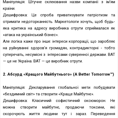
Маніпуляція: Штучне склеювання назви компанії з ім'ям
країни.
Дешифровка: Це спроба приватизувати патріотизм та
отримати недоторканність. Маркетологи хочуть, щоб будь-
яка критика на адресу виробника отрути сприймалася як
«атака на український бізнес».
Але логіка каже про інше: інтереси корпорації, що заробляє
на руйнуванні здоров'я громадян, контрадикторні - тобто
суперечать, несумісні з інтересами суверенної держави. ВАТ
— це не Україна. ВАТ — це виробник отрути.
2. Абсурд «Кращого Майбутнього»
(A Better Tomorrow™)
Маніпуляція: Декларування глобальної мети побудувати
«бездимний світ» та створити «Краще Майбутнє».
Дешифровка: Класичний софистичний оксюморон. Не
можна створити майбутнє, продаючи токсини, які
скорочують життя людини тут і зараз. Переведення