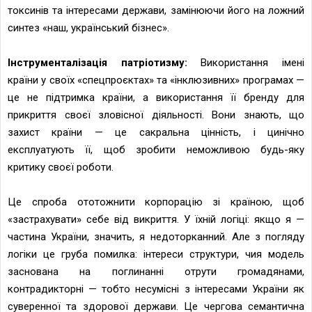
токсинів та інтересами держави, замінюючи його на ложний
синтез «наш, український бізнес».
Інструменталізація патріотизму:
Використання імені
країни у своїх «спецпроєктах» та «інклюзивних» програмах —
це не підтримка країни, а використання її бренду для
прикриття своєї зловісної діяльності. Вони знають, що
захист країни — це сакральна цінність, і цинічно
експлуатують її, щоб зробити неможливою будь-яку
критику своєї роботи.
Це спроба ототожнити корпорацію зі країною, щоб
«застрахувати» себе від викриття. У їхній логіці: якщо я —
частина України, значить, я недоторканний. Але з погляду
логіки це груба помилка: інтереси структури, чия модель
заснована на поглинанні отрути громадянами,
контрадикторні — тобто несумісні з інтересами України як
суверенної та здорової держави. Це чергова семантична