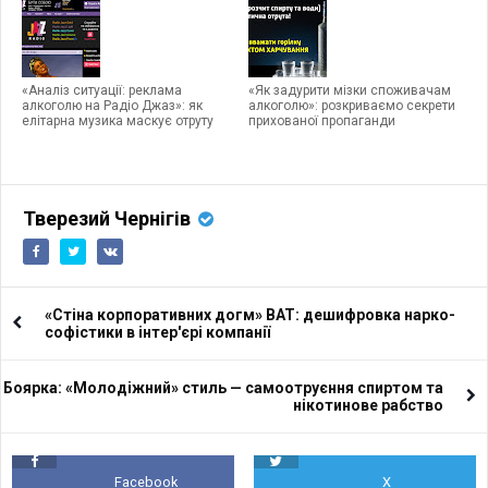
«Аналіз ситуації: реклама
«Як задурити мізки споживачам
алкоголю на Радіо Джаз»: як
алкоголю»: розкриваємо секрети
елітарна музика маскує отруту
прихованої пропаганди
Тверезий Чернігів
«Стіна корпоративних догм» ВАТ: дешифровка нарко-
софістики в інтер'єрі компанії
Боярка: «Молодiжний» стиль — самоотруєння спиртом та
нікотинове рабство
Facebook
X