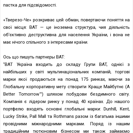
пастка для підсвідомості.
«Тверезо-Че» розкриває цей обман, повертаючи поняття на
свої місця: ВАТ — це іноземна структура, чия діяльність
об'єктивно деструктивна для населення України, і вона не
має нічого спільного з інтересами країни.
Ось що пишуть партнеры ВАТ:
"BAT Україна входить до складу Групи BAT, однієї з
найбільших у світі мультинаціональних компаній, торгові
марки якої продаються на понад 175 ринках, маючи за
Глобальну корпоративну мету створити Краще Майбутнє (A
Better Tomorrow™) шляхом побудови бездимного світу.
Компанія є лідером ринку у понад 40 країнах. До нашого
портфелю входять основні глобальні марки: Dunhill, Kent,
Lucky Strike, Pall Mall та Rothmans разом із багатьма іншими
провідними міжнародними марками. Поряд із нашим
традиційним тютюновим бізнесом ми також займаємо