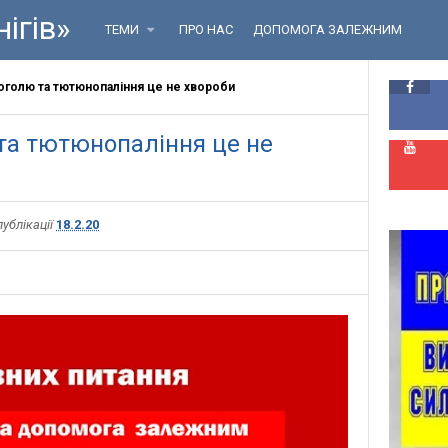
ігів»
ТЕМИ
ПРО НАС
ДОПОМОГА ЗАЛЕЖНИМ
оголю та тютюнопаління це не хвороби
та тютюнопаління це не
публікації
18.2.20