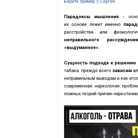
Берите пример с Сергея.
Парадоксы мышления
- основ
их основе лежит именно
парад
расстройства или физиолог
неправильного рассужден
«выдуманное».
Сущность подхода к решению
табака прежде всего
зависим о
неправильным выводам и
как ито
современная наркология
пробле
ложных теорий причин наркотизма