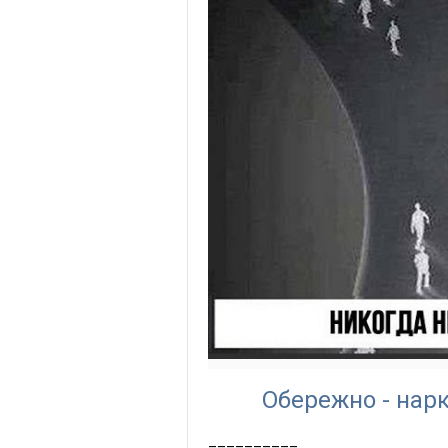
Обережно - нарк
__________