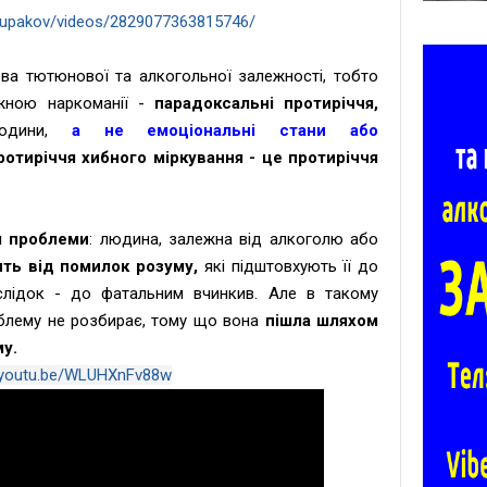
tupakov/videos/2829077363815746/
ва тютюнової та алкогольної залежності, тобто
жною наркоманії -
парадоксальні протиріччя,
людини,
а не емоціональні стани або
ротиріччя хибного міркування - це протиріччя
я проблеми
:
людина, залежн
а
від алкоголю або
ть від помилок розуму,
які підштовхують
її до
лідок - до
фатальним вчинк
ив
. Але в такому
блему не розбирає, тому що вона
пішла шляхом
у.
//youtu.be/WLUHXnFv88w