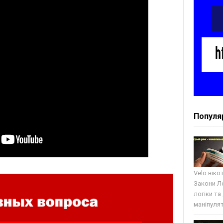
Популя
Velo ніко
Закони Ло
логіки та
маніпулят