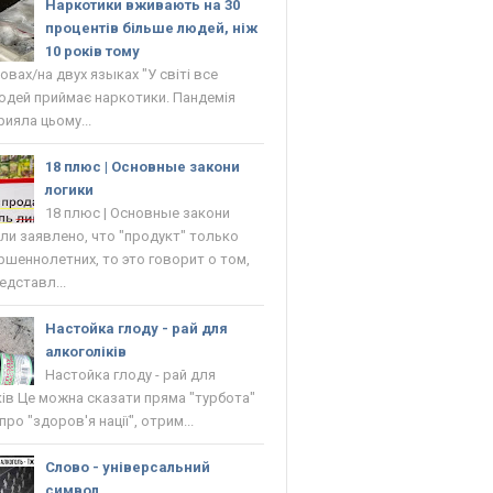
Наркотики вживають на 30
процентів більше людей, ніж
10 років тому
овах/на двух языках "У світі все
юдей приймає наркотики. Пандемія
рияла цьому...
18 плюс | Основные закони
логики
18 плюс | Основные закони
сли заявлено, что "продукт" только
ршеннолетних, то это говорит о том,
едставл...
Настойка глоду - рай для
алкоголіків
Настойка глоду - рай для
ків Це можна сказати пряма "турбота"
ро "здоров'я нації", отрим...
Слово - універсальний
символ