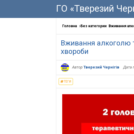
ГО «Тверезий Черн
Головна
Без категории
Вживання алк
Вживання алкоголю 
хвороби
Автор
Тверезий Чернігів
Дата 
ТЕГИ