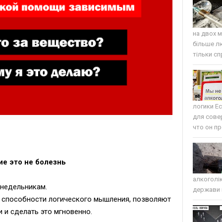
на двох м
більше л
тільки сп
логики Е
для сове
что он пр
ие это не болезнь
алкоголі
онедельникам.
держави п
 способности логического мышления, позволяют
 и сделать это мгновенно.