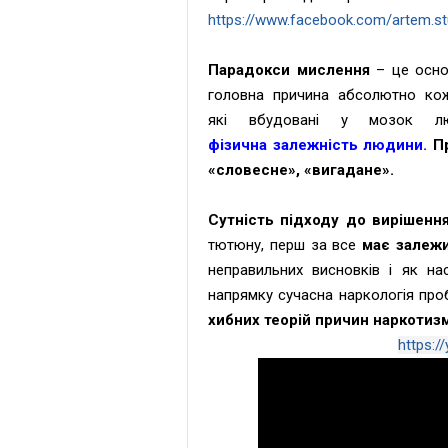
https://www.facebook.com/artem.s
Парадокси мислення
– це осно
головна причина абсолютно ко
які
вбудовані у мозок 
фізична залежність людини.
П
«словесне», «вигадане».
Сутність підходу до вирішенн
тютюну, перш за все
має залежи
неправильних висновків і
як нас
напрямку сучасна наркологія
про
хибних теорій причин наркотизм
https: