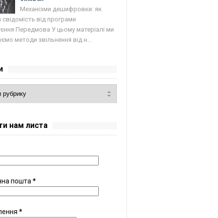
Механізми дешифровки: як
 свідомість від програми
єння Передмова У цьому матеріалі ми
ємо методи звільнення від н...
и
ти нам листа
нна пошта
*
лення
*