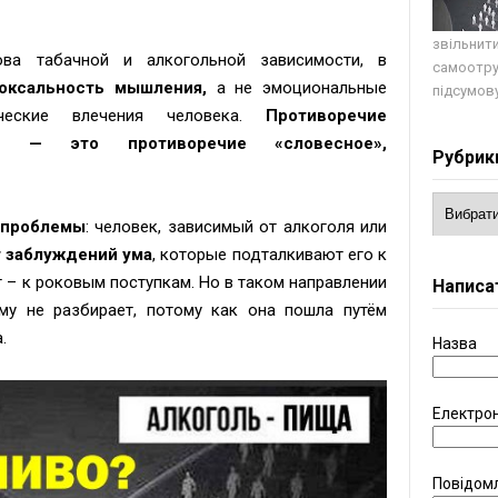
звільнити
а табачной и алкогольной зависимости, в
самоотру
оксальность мышления,
а не эмоциональные
підсумову
ические влечения человека.
Противоречие
ия — это противоречие «словесное»,
Рубрик
 проблемы
:
человек, зависимый от алкоголя или
т заблуждени
й
ума
, которые подталкивают его к
г – к роко
вым поступкам. Но в таком направлении
Написа
му не разбирает, потому как она пошла путём
.
Назва
Електро
Повідом