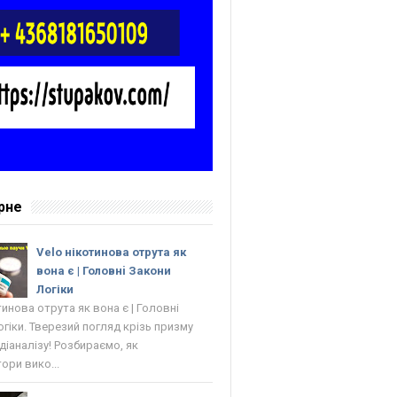
рне
Velo нікотинова отрута як
вона є | Головнi Закони
Логіки
тинова отрута як вона є | Головнi
гіки. Тверезий погляд крізь призму
 діаналізу! Розбираємо, як
ори вико...