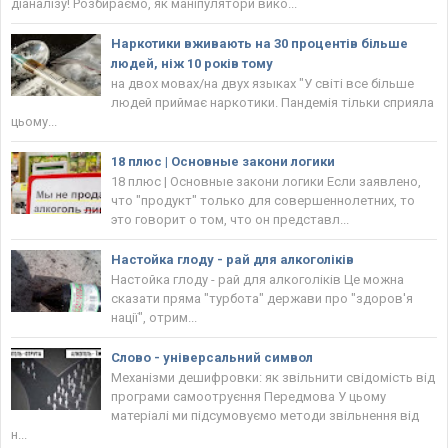
діаналізу! Розбираємо, як маніпулятори вико...
Наркотики вживають на 30 процентів більше
людей, ніж 10 років тому
на двох мовах/на двух языках "У світі все більше
людей приймає наркотики. Пандемія тільки сприяла
цьому...
18 плюс | Основные закони логики
18 плюс | Основные закони логики Если заявлено,
что "продукт" только для совершеннолетних, то
это говорит о том, что он представл...
Настойка глоду - рай для алкоголіків
Настойка глоду - рай для алкоголіків Це можна
сказати пряма "турбота" держави про "здоров'я
нації", отрим...
Слово - універсальний символ
Механізми дешифровки: як звільнити свідомість від
програми самоотруєння Передмова У цьому
матеріалі ми підсумовуємо методи звільнення від
н...