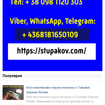
Популярне
Velo нікотинова отрута як вона є | Головнi
Закони Логіки
Velo нікотинова отрута як вона є | Головнi Закони
Логіки. Тверезий погляд крізь призму логіки та