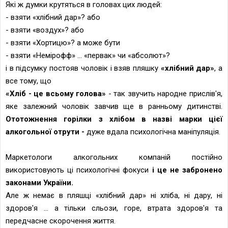
Які ж думки крутяться в головах цих людей:
- взяти «хлібний дар»? або
- взяти «воздух»? або
- взяти «Хортицю»? а може бути
- взяти «Немірофф» ... «первак» чи «абсолют»?
і в підсумку постояв чоловік і взяв пляшку
«хлібний дар»
, а
все тому, що
«Хліб - це всьому голова»
- так звучить народне прислів'я,
яке
залежний
чолов
і
к завчив ще в ранньому дитинстві.
Ототожнення горілки з хлібом в назві марки цієї
алкогольної отрути -
дуже вдала психологічна маніпуляція.
Маркетологи алкогольних компаній постійно
використовують ці психологічні фокуси
і це не забронено
законами України.
Але ж немає в пляшці «хлібний дар» ні хліба, ні дару, ні
здоров'я ... а тільки сльози, горе, втрата здоров'я та
передчасне скорочення життя.