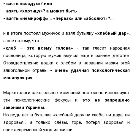
- взять «воздух»? или
- взять «хортицу»? а может быть
- взять «немирофф»… «первак» или «абсолют»?...
и в итоге постоял мужичок и взял бутылку
«хлебный дар»
,
а всё потому, что
«хлеб – это всему голова»
- так гласит народная
пословица, которую мужик выучил ещё в раннем детстве.
Отождествление водки с хлебом в названии марки этой
алкогольной отравы -
очень удачная психологическая
манипуляция.
Маркетологи алкогольных компаний постоянно используют
эти психологические фокусы и
это не запрещено
законами Украины.
Но ведь нет в бутылке «хлебный дар» ни хлеба, ни дара, ни
здоровья… а только слёзы, горе, потеря здоровья и
преждевременный уход из жизни.