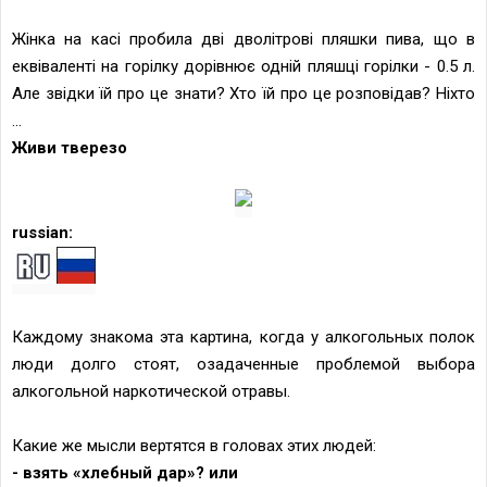
Жінка на касі пробила дві дволітрові пляшки пива, що в
еквіваленті на горілку дорівнює одній пляшці горілки -
0.5 л
.
Але звідки їй про це знати? Хто їй про це розповідав? Ніхто
...
Живи тверезо
russian:
Каждому знакома эта картина, когда у алкогольных полок
люди долго стоят, озадаченные проблемой выбора
алкогольной наркотической отравы.
Какие же мысли вертятся в головах этих людей:
- взять «хлебный дар»? или