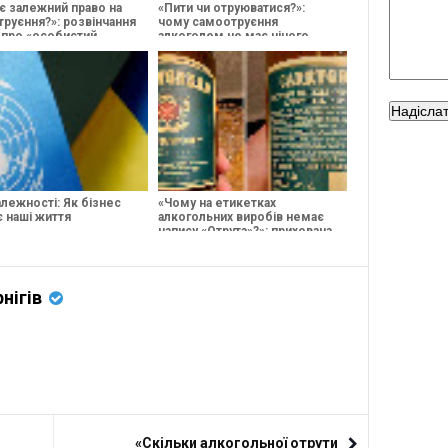
є залежний право на
«Пити чи отруюватися?»:
руєння?»: розвінчання
чому самоотруєння
 про «особистий
алкоголем не має нічого
спільного з нормальним
вгамуванням спраги
алежності: Як бізнес
«Чому на етикетках
 наші життя
алкогольних виробів немає
напису «Отрута»?»: прихована
правда маркетингу
нігів
«Скільки алкогольної отрути