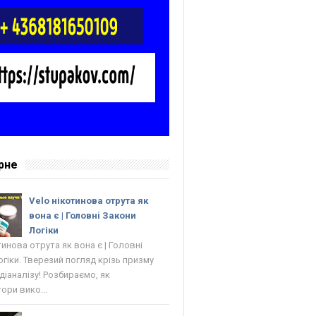
рне
Velo нікотинова отрута як
вона є | Головнi Закони
Логіки
тинова отрута як вона є | Головнi
гіки. Тверезий погляд крізь призму
 діаналізу! Розбираємо, як
ори вико...