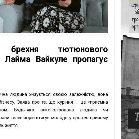
а брехня тютюнового
у Лайма Вайкуле пропагує
ічна людина хизується своєю залежністю, вона
бізнесу. Заява про те, що куріння — це «приємна
ном. Будь-яка алкоголізована людина чи
ани телевізорів втягує молодь у процес прийому
ль життя.