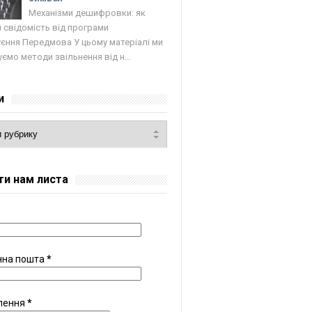
Механізми дешифровки: як
 свідомість від програми
єння Передмова У цьому матеріалі ми
ємо методи звільнення від н...
и
ти нам листа
нна пошта
*
лення
*