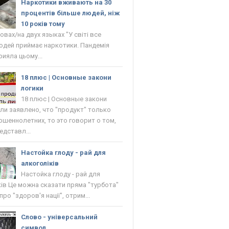
Наркотики вживають на 30
процентів більше людей, ніж
10 років тому
овах/на двух языках "У світі все
юдей приймає наркотики. Пандемія
рияла цьому...
18 плюс | Основные закони
логики
18 плюс | Основные закони
сли заявлено, что "продукт" только
ршеннолетних, то это говорит о том,
едставл...
Настойка глоду - рай для
алкоголіків
Настойка глоду - рай для
ків Це можна сказати пряма "турбота"
ро "здоров'я нації", отрим...
Слово - універсальний
символ