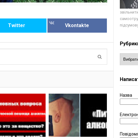
звільнити
самоотру
Twitter
Vkontakte
підсумову
Рубрик
Написа
Назва
Електро
Повідом