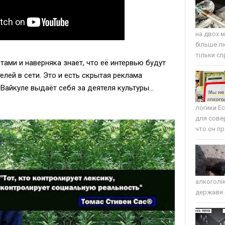
на двох м
більше л
тільки сп
тами и наверняка знает, что её интервью будут
лей в сети. Это и есть скрытая реклама
Вайкуле выдаёт себя за деятеля культуры...
логики Е
для сове
что он пр
алкоголі
держави п