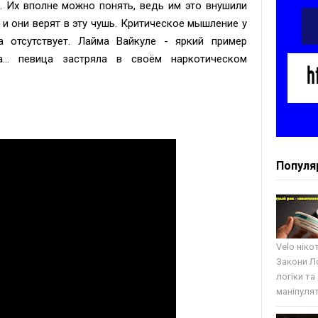
. Их вполне можно понять, ведь им это внушили
 и они верят в эту чушь. Критическое мышление у
а отсутствует. Лайма Вайкуле - яркий пример
а... певица застряла в своём наркотическом
Популя
Velo ніко
Закони Ло
логіки та
маніпулят