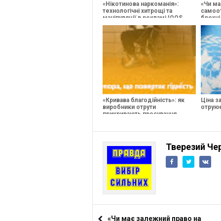
«Нікотинова наркоманія»:
«Чи ма
технологічні хитрощі та
самоот
маніпуляції в рекламі IQOS
брехні
вибір»
«Кривава благодійність»: як
Ціна з
виробники отрути
отруює
прикривають просування
спиртного турботою про
ветеранів
Тверезий Чер
«Чи має залежний право на