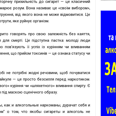
торічну прихильність до сигарет — це класичний
ьмарює розум. Вона називає це «своїм вибором»,
руєння, від якого вона не може відмовитися. Це
трути, яке руйнує організм.
рито говорять про свою залежність без каяття,
для смерті. Це підступна пастка: молоді люди
мо пов'язують її успіх із курінням чи вливанням
лення, що прийом токсинів — це ознака статусу чи
бі не потрібні жодні речовини, щоб почуватися
айкуле — це просто безсилля перед наркотиком.
ого» куріння чи «шляхетного» вливання спирту. Є
 під маскою сценічного образу.
, как и алкогольные наркоманы, дурачат себя и
м" о том, что якобы сигареты и алкоголь не