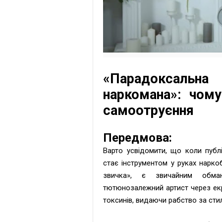
«Парадоксальн
наркомана»: чом
самоотруєння
Передмова:
Варто усвідомити, що коли публ
стає інструментом у руках нарко
звичка», є звичайним обма
тютюнозалежний артист через екр
токсинів, видаючи рабство за сти