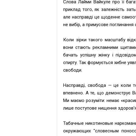
Слова Лайми Вайкуле про її бага
приклад того, як залежність зат
але насправді це щоденне самоот
не вибір, а примусове поглинання о
Коли зірки такого масштабу відк
вони стають рекламними щитами 
бачать успішну жінку і підсвідо
спирту. Так формується хибне уяв
свободи.
Насправді, свобода — це коли то
впевнено. А те, що демонструє В
Ми маємо розуміти: немає «красив
лише поступове нищення здоров'я
Табачные никотиновые наркоманы
окружающих "словесным поносо